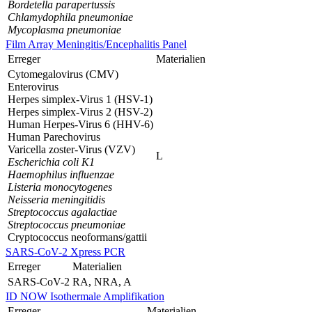
Bordetella parapertussis
Chlamydophila pneumoniae
Mycoplasma pneumoniae
Film Array Meningitis/Encephalitis Panel
Erreger
Materialien
Cytomegalovirus (CMV)
Enterovirus
Herpes simplex-Virus 1 (HSV-1)
Herpes simplex-Virus 2 (HSV-2)
Human Herpes-Virus 6 (HHV-6)
Human Parechovirus
Varicella zoster-Virus (VZV)
L
Escherichia coli K1
Haemophilus influenzae
Listeria monocytogenes
Neisseria meningitidis
Streptococcus agalactiae
Streptococcus pneumoniae
Cryptococcus neoformans/gattii
SARS-CoV-2 Xpress PCR
Erreger
Materialien
SARS-CoV-2
RA, NRA, A
ID NOW Isothermale Amplifikation
Erreger
Materialien