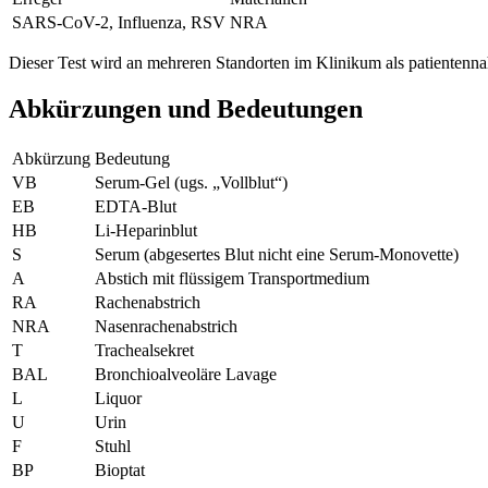
SARS-CoV-2, Influenza, RSV
NRA
Dieser Test wird an mehreren Standorten im Klinikum als patientenna
Abkürzungen und Bedeutungen
Abkürzung
Bedeutung
VB
Serum-Gel (ugs. „Vollblut“)
EB
EDTA-Blut
HB
Li-Heparinblut
S
Serum (abgesertes Blut nicht eine Serum-Monovette)
A
Abstich mit flüssigem Transportmedium
RA
Rachenabstrich
NRA
Nasenrachenabstrich
T
Trachealsekret
BAL
Bronchioalveoläre Lavage
L
Liquor
U
Urin
F
Stuhl
BP
Bioptat