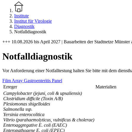
Institute
Institut für Virologie
Diagnostik
Notfalldiagnostik
+++ 10.08.2026 bis April 2027 | Bauarbeiten der Stadtnetze Münster 
Notfalldiagnostik
Vor Anforderung einer Notfalltestung halten Sie bitte mit dem dienst
Film Array Gastroenteritis Panel
Erreger
Materialien
Campylobacter (jejuni, coli & upsaliensis)
Clostridium difficile
(Toxin A/B)
Plesiomonas shigelloides
Salmonella ssp.
Yersinia enterocolitica
Vibrio (parahaemolyticus, vulnificus & cholerae)
Enteroaggregative
E. coli (EAEC)
Enteropathogene
E. coli (EPEC)