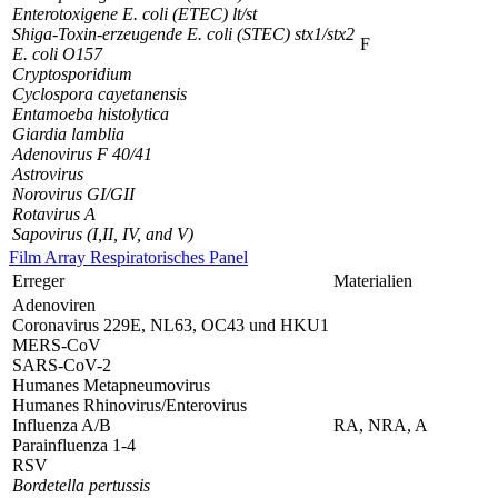
Enterotoxigene
E. coli (ETEC) lt/st
Shiga-Toxin-erzeugende
E. coli (STEC) stx1/stx2
F
E. coli O157
Cryptosporidium
Cyclospora cayetanensis
Entamoeba histolytica
Giardia lamblia
Adenovirus F 40/41
Astrovirus
Norovirus GI/GII
Rotavirus A
Sapovirus (I,II, IV, and V)
Film Array Respiratorisches Panel
Erreger
Materialien
Adenoviren
Coronavirus 229E, NL63, OC43 und HKU1
MERS-CoV
SARS-CoV-2
Humanes Metapneumovirus
Humanes Rhinovirus/Enterovirus
Influenza A/B
RA, NRA, A
Parainfluenza 1-4
RSV
Bordetella pertussis