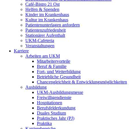
Café-Bistro 21 Ost
Helfen & Spenden
Kinder im Krankenhaus
Kultur im Krankenhaus
Patientenunterlagen anfordern
Patientenzufriedenheit
Stationärer Aufenthalt
UKM-Cafeteria
Veranstaltungen
Karriere
Arbeiten am UKM
Mitarbeitervorteile
Beruf & Familie
Fort- und Weiterbildung
Betriebliche Gesundheit
Chancengleichheit & Entwicklungsmöglichkeiten
Ausbildung
UKM-Ausbildungsmesse
Freiwilligendienste
Hospitationen
Berufsfelderkundung
Duales Studium
Praktisches Jahr (PJ)
Praktika
Karrierebereiche