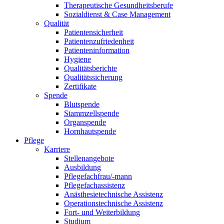
Therapeutische Gesundheitsberufe
Sozialdienst & Case Management
Qualität
Patientensicherheit
Patientenzufriedenheit
Patienteninformation
Hygiene
Qualitätsberichte
Qualitätssicherung
Zertifikate
Spende
Blutspende
Stammzellspende
Organspende
Hornhautspende
Pflege
Karriere
Stellenangebote
Ausbildung
Pflegefachfrau/-mann
Pflegefachassistenz
Anästhesietechnische Assistenz
Operationstechnische Assistenz
Fort- und Weiterbildung
Studium