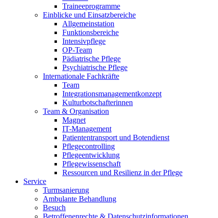
Traineeprogramme
Einblicke und Einsatzbereiche
Allgemeinstation
Funktionsbereiche
Intensivpflege
OP-Team
Pädiatrische Pflege
Psychiatrische Pflege
Internationale Fachkräfte
Team
Integrationsmanagementkonzept
Kulturbotschafterinnen
Team & Organisation
Magnet
IT-Management
Patiententransport und Botendienst
Pflegecontrolling
Pflegeentwicklung
Pflegewissenschaft
Ressourcen und Resilienz in der Pflege
Service
Turmsanierung
Ambulante Behandlung
Besuch
Betroffenenrechte & Datenschutzinformationen