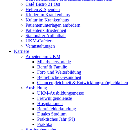
Café-Bistro 21 Ost
Helfen & Spenden
Kinder im Krankenhaus
Kultur im Krankenhaus
Patientenunterlagen anfordern
Patientenzufriedenheit
Stationärer Aufenthalt
UKM-Cafeteria
Veranstaltungen
Karriere
Arbeiten am UKM
Mitarbeitervorteile
Beruf & Familie
Fort- und Weiterbildung
Betriebliche Gesundheit
Chancengleichheit & Entwicklungsmöglichkeiten
Ausbildung
UKM-Ausbildungsmesse
Freiwilligendienste
Hospitationen
Berufsfelderkundung
Duales Studium
Praktisches Jahr (PJ)
Praktika
Karrierebereiche