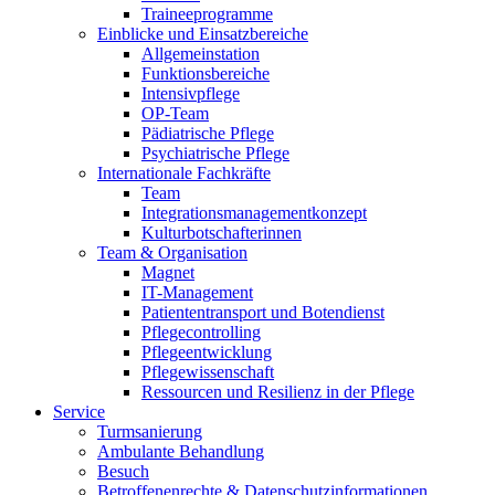
Traineeprogramme
Einblicke und Einsatzbereiche
Allgemeinstation
Funktionsbereiche
Intensivpflege
OP-Team
Pädiatrische Pflege
Psychiatrische Pflege
Internationale Fachkräfte
Team
Integrationsmanagementkonzept
Kulturbotschafterinnen
Team & Organisation
Magnet
IT-Management
Patiententransport und Botendienst
Pflegecontrolling
Pflegeentwicklung
Pflegewissenschaft
Ressourcen und Resilienz in der Pflege
Service
Turmsanierung
Ambulante Behandlung
Besuch
Betroffenenrechte & Datenschutzinformationen