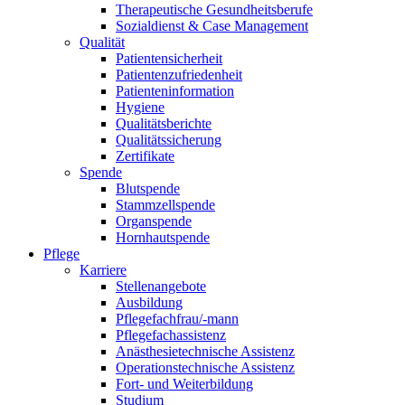
Therapeutische Gesundheitsberufe
Sozialdienst & Case Management
Qualität
Patientensicherheit
Patientenzufriedenheit
Patienteninformation
Hygiene
Qualitätsberichte
Qualitätssicherung
Zertifikate
Spende
Blutspende
Stammzellspende
Organspende
Hornhautspende
Pflege
Karriere
Stellenangebote
Ausbildung
Pflegefachfrau/-mann
Pflegefachassistenz
Anästhesietechnische Assistenz
Operationstechnische Assistenz
Fort- und Weiterbildung
Studium