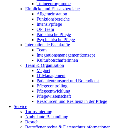
Traineeprogramme
Einblicke und Einsatzbereiche
Allgemeinstation
Funktionsbereiche
Intensivpflege
OP-Team
Pädiatrische Pflege
Psychiatrische Pflege
Internationale Fachkräfte
Team
Integrationsmanagementkonzept
Kulturbotschafterinnen
Team & Organisation
Magnet
IT-Management
Patiententransport und Botendienst
Pflegecontrolling
Pflegeentwicklung
Pflegewissenschaft
Ressourcen und Resilienz in der Pflege
Service
Turmsanierung
Ambulante Behandlung
Besuch
Betroffenenrechte & Datenschutzinformationen