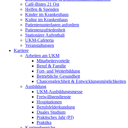
Café-Bistro 21 Ost
Helfen & Spenden
Kinder im Krankenhaus
Kultur im Krankenhaus
Patientenunterlagen anfordern
Patientenzufriedenheit
Stationärer Aufenthalt
UKM-Cafeteria
Veranstaltungen
Karriere
Arbeiten am UKM
Mitarbeitervorteile
Beruf & Familie
Fort- und Weiterbildung
Betriebliche Gesundheit
Chancengleichheit & Entwicklungsmöglichkeiten
Ausbildung
UKM-Ausbildungsmesse
Freiwilligendienste
Hospitationen
Berufsfelderkundung
Duales Studium
Praktisches Jahr (PJ)
Praktika
Karrierebereiche