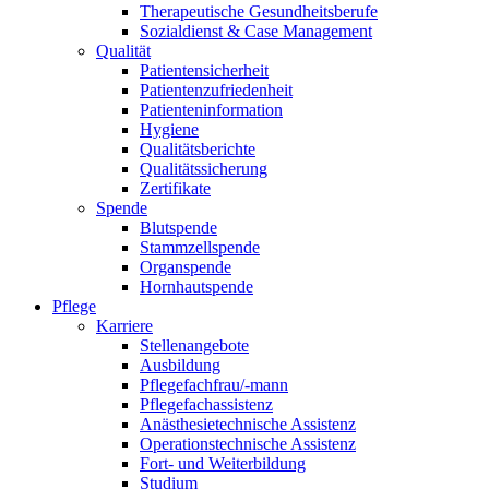
Therapeutische Gesundheitsberufe
Sozialdienst & Case Management
Qualität
Patientensicherheit
Patientenzufriedenheit
Patienteninformation
Hygiene
Qualitätsberichte
Qualitätssicherung
Zertifikate
Spende
Blutspende
Stammzellspende
Organspende
Hornhautspende
Pflege
Karriere
Stellenangebote
Ausbildung
Pflegefachfrau/-mann
Pflegefachassistenz
Anästhesietechnische Assistenz
Operationstechnische Assistenz
Fort- und Weiterbildung
Studium