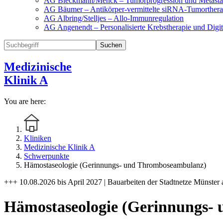
AG Bleckmann/Menck – Tumorprogression und Metasta
AG Bäumer – Antikörper-vermittelte siRNA-Tumorthera
AG Albring/Stelljes – Allo-Immunregulation
AG Angenendt – Personalisierte Krebstherapie und Digi
Suchen
Medizinische
Klinik A
You are here:
Kliniken
Medizinische Klinik A
Schwerpunkte
Hämostaseologie (Gerinnungs- und Thromboseambulanz)
+++ 10.08.2026 bis April 2027 | Bauarbeiten der Stadtnetze Münster 
Hämostaseologie (Gerinnungs-