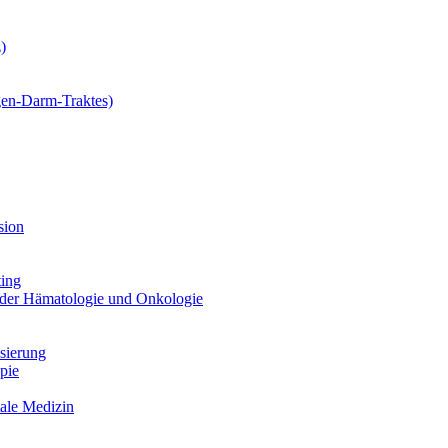
)
gen-Darm-Traktes)
sion
ting
 der Hämatologie und Onkologie
sierung
pie
tale Medizin