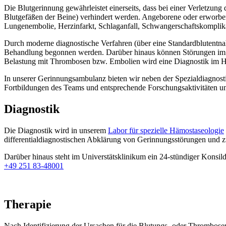
Die Blutgerinnung gewährleistet einerseits, dass bei einer Verletzung
Blutgefäßen der Beine) verhindert werden. Angeborene oder erworbe
Lungenembolie, Herzinfarkt, Schlaganfall, Schwangerschaftskomplika
Durch moderne diagnostische Verfahren (über eine Standardblutentna
Behandlung begonnen werden. Darüber hinaus können Störungen im Ge
Belastung mit Thrombosen bzw. Embolien wird eine Diagnostik im Hi
In unserer Gerinnungsambulanz bieten wir neben der Spezialdiagnost
Fortbildungen des Teams und entsprechende Forschungsaktivitäten unt
Diagnostik
Die Diagnostik wird in unserem
Labor für spezielle Hämostaseologie
differentialdiagnostischen Abklärung von Gerinnungsstörungen und z
Darüber hinaus steht im Universtätsklinikum ein 24-stündiger Konsil
+49 251 83-48001
Therapie
Nach Identifizierung der Ursachen für die Blutungs- oder Thrombosen