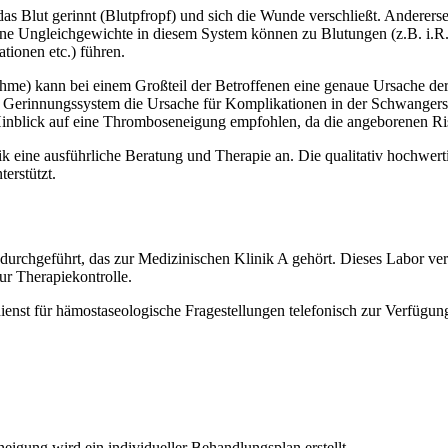
 das Blut gerinnt (Blutpfropf) und sich die Wunde verschließt. Anderer
ne Ungleichgewichte in diesem System können zu Blutungen (z.B. i.R.
tionen etc.) führen.
hme) kann bei einem Großteil der Betroffenen eine genaue Ursache der 
rinnungssystem die Ursache für Komplikationen in der Schwangerscha
nblick auf eine Thromboseneigung empfohlen, da die angeborenen Ris
ik eine ausführliche Beratung und Therapie an. Die qualitativ hochwer
erstützt.
durchgeführt, das zur Medizinischen Klinik A gehört. Dieses Labor ve
ur Therapiekontrolle.
dienst für hämostaseologische Fragestellungen telefonisch zur Verfügun
eigung wird ein individueller Behandlungsplan erstellt.