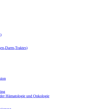
)
gen-Darm-Traktes)
sion
ting
 der Hämatologie und Onkologie