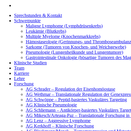
Sprechstunden & Kontakt
Schwerpunkte
Maligne Lymphome (Lymphdrüsenkrebs)
Leukämie (Blutkrebs)
Multiple Myelome (Knochenmarkkrebs)
Hämostaseologie (Gerinnungs- und Thromboseambulanz
Sarkome (Tumoren von Knochen- und Weichgewebe)
Pneumologie (Lungenheilkunde und Lungentumore)
Gastrointestinale Onkologie (bösartige Tumoren des Ma
Klinische Studien
Team
Karriere
Lehre
Forschung
AG Schrader – Regulation der Eisenhomöostase
AG Wethmar – Translationale Regulation der Genexpres
AG Schwöppe – Peptid-basiertes Vaskuläres Targeting
AG Klinische Pneumologie
AG Schliemann – Antikörper-basiertes Vaskuläres Targe
AG Mikesch/Arteaga-Paz – Translationale Forschung in
AG Lenz – Aggressive Lymphome
AG Kerkhoff – Klinische Forschung