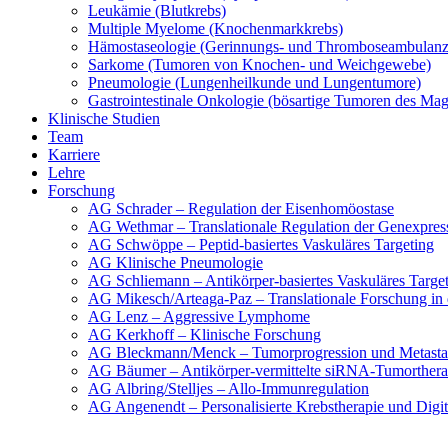
Leukämie (Blutkrebs)
Multiple Myelome (Knochenmarkkrebs)
Hämostaseologie (Gerinnungs- und Thromboseambulanz
Sarkome (Tumoren von Knochen- und Weichgewebe)
Pneumologie (Lungenheilkunde und Lungentumore)
Gastrointestinale Onkologie (bösartige Tumoren des Ma
Klinische Studien
Team
Karriere
Lehre
Forschung
AG Schrader – Regulation der Eisenhomöostase
AG Wethmar – Translationale Regulation der Genexpres
AG Schwöppe – Peptid-basiertes Vaskuläres Targeting
AG Klinische Pneumologie
AG Schliemann – Antikörper-basiertes Vaskuläres Targe
AG Mikesch/Arteaga-Paz – Translationale Forschung in
AG Lenz – Aggressive Lymphome
AG Kerkhoff – Klinische Forschung
AG Bleckmann/Menck – Tumorprogression und Metasta
AG Bäumer – Antikörper-vermittelte siRNA-Tumorthera
AG Albring/Stelljes – Allo-Immunregulation
AG Angenendt – Personalisierte Krebstherapie und Digi