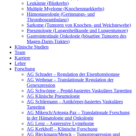
Leukämie (Blutkrebs)
Multiple Myelome (Knochenmarkkrebs)
Hämostaseologie (Gerinnungs- und
Thromboseambulanz)
Sarkome (Tumoren von Knochen- und Weichgewebe)
Pneumologie (Lungenheilkunde und Lungentumore)
Gastrointestinale Onkologie (bösartige Tumoren des
Magen-Darm-Traktes)
Klinische Studien
Team
Karriere
Lehre
Forschung
AG Schrader – Regulation der Eisenhomöostase
AG Wethmar – Translationale Regulation der
Genexpression
AG Schwöppe – Peptid-basiertes Vaskuläres Targeting
AG Klinische Pneumologie
AG Schliemann – Antikörper-basiertes Vaskuläres
Targeting
AG Mikesch/Arteaga-Paz – Translationale Forschung
in der Hämatologie und Onkologie
AG Lenz – Aggressive Lymphome
AG Kerkhoff – Klinische Forschung
AG Bleckmann/Menck – Tumorprogression und