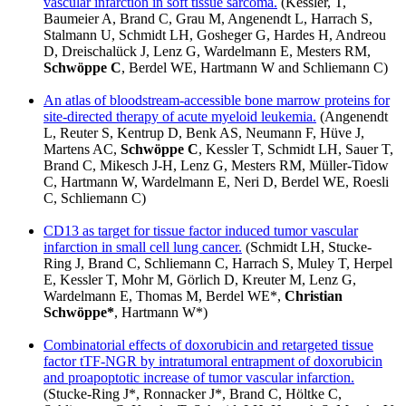
vascular infarction in soft tissue sarcoma.
(Kessler, T,
Baumeier A, Brand C, Grau M, Angenendt L, Harrach S,
Stalmann U, Schmidt LH, Gosheger G, Hardes H, Andreou
D, Dreischalück J, Lenz G, Wardelmann E, Mesters RM,
Schwöppe C
, Berdel WE, Hartmann W and Schliemann C)
An atlas of bloodstream-accessible bone marrow proteins for
site-directed therapy of acute myeloid leukemia.
(Angenendt
L, Reuter S, Kentrup D, Benk AS, Neumann F, Hüve J,
Martens AC,
Schwöppe C
, Kessler T, Schmidt LH, Sauer T,
Brand C, Mikesch J-H, Lenz G, Mesters RM, Müller-Tidow
C, Hartmann W, Wardelmann E, Neri D, Berdel WE, Roesli
C, Schliemann C)
CD13 as target for tissue factor induced tumor vascular
infarction in small cell lung cancer.
(Schmidt LH, Stucke-
Ring J, Brand C, Schliemann C, Harrach S, Muley T, Herpel
E, Kessler T, Mohr M, Görlich D, Kreuter M, Lenz G,
Wardelmann E, Thomas M, Berdel WE*,
Christian
Schwöppe*
, Hartmann W*)
Combinatorial effects of doxorubicin and retargeted tissue
factor tTF-NGR by intratumoral entrapment of doxorubicin
and proapoptotic increase of tumor vascular infarction.
(Stucke-Ring J*, Ronnacker J*, Brand C, Höltke C,