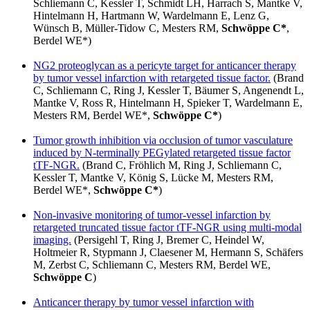
Schliemann C, Kessler T, Schmidt LH, Harrach S, Mantke V,
Hintelmann H, Hartmann W, Wardelmann E, Lenz G,
Wünsch B, Müller-Tidow C, Mesters RM,
Schwöppe C*
,
Berdel WE*)
NG2 proteoglycan as a pericyte target for anticancer therapy
by tumor vessel infarction with retargeted tissue factor.
(Brand
C, Schliemann C, Ring J, Kessler T, Bäumer S, Angenendt L,
Mantke V, Ross R, Hintelmann H, Spieker T, Wardelmann E,
Mesters RM, Berdel WE*,
Schwöppe C*
)
Tumor growth inhibition via occlusion of tumor vasculature
induced by N-terminally PEGylated retargeted tissue factor
tTF-NGR.
(Brand C, Fröhlich M, Ring J, Schliemann C,
Kessler T, Mantke V, König S, Lücke M, Mesters RM,
Berdel WE*,
Schwöppe C*
)
Non-invasive monitoring of tumor-vessel infarction by
retargeted truncated tissue factor tTF-NGR using multi-modal
imaging.
(Persigehl T, Ring J, Bremer C, Heindel W,
Holtmeier R, Stypmann J, Claesener M, Hermann S, Schäfers
M, Zerbst C, Schliemann C, Mesters RM, Berdel WE,
Schwöppe C
)
Anticancer therapy by tumor vessel infarction with