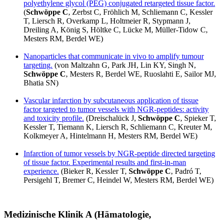
polyethylene glycol (PEG) conjugated retargeted tissue factor.
(
Schwöppe C
, Zerbst C, Fröhlich M, Schliemann C, Kessler
T, Liersch R, Overkamp L, Holtmeier R, Stypmann J,
Dreiling A, König S, Höltke C, Lücke M, Müller-Tidow C,
Mesters RM, Berdel WE)
Nanoparticles that communicate in vivo to amplify tumour
targeting.
(von Maltzahn G, Park JH, Lin KY, Singh N,
Schwöppe C
, Mesters R, Berdel WE, Ruoslahti E, Sailor MJ,
Bhatia SN)
Vascular infarction by subcutaneous application of tissue
factor targeted to tumor vessels with NGR-peptides: activity
and toxicity profile.
(Dreischalück J,
Schwöppe C
, Spieker T,
Kessler T, Tiemann K, Liersch R, Schliemann C, Kreuter M,
Kolkmeyer A, Hintelmann H, Mesters RM, Berdel WE)
Infarction of tumor vessels by NGR-peptide directed targeting
of tissue factor. Experimental results and first-in-man
experience.
(Bieker R, Kessler T,
Schwöppe C
, Padró T,
Persigehl T, Bremer C, Heindel W, Mesters RM, Berdel WE)
Medizinische Klinik A (Hämatologie,