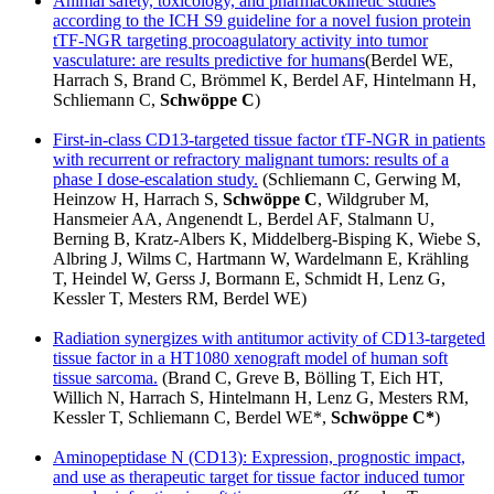
Animal safety, toxicology, and pharmacokinetic studies
according to the ICH S9 guideline for a novel fusion protein
tTF-NGR targeting procoagulatory activity into tumor
vasculature: are results predictive for humans
(Berdel WE,
Harrach S, Brand C, Brömmel K, Berdel AF, Hintelmann H,
Schliemann C,
Schwöppe C
)
First-in-class CD13-targeted tissue factor tTF-NGR in patients
with recurrent or refractory malignant tumors: results of a
phase I dose-escalation study.
(Schliemann C, Gerwing M,
Heinzow H, Harrach S,
Schwöppe C
, Wildgruber M,
Hansmeier AA, Angenendt L, Berdel AF, Stalmann U,
Berning B, Kratz-Albers K, Middelberg-Bisping K, Wiebe S,
Albring J, Wilms C, Hartmann W, Wardelmann E, Krähling
T, Heindel W, Gerss J, Bormann E, Schmidt H, Lenz G,
Kessler T, Mesters RM, Berdel WE)
Radiation synergizes with antitumor activity of CD13-targeted
tissue factor in a HT1080 xenograft model of human soft
tissue sarcoma.
(Brand C, Greve B, Bölling T, Eich HT,
Willich N, Harrach S, Hintelmann H, Lenz G, Mesters RM,
Kessler T, Schliemann C, Berdel WE*,
Schwöppe C*
)
Aminopeptidase N (CD13): Expression, prognostic impact,
and use as therapeutic target for tissue factor induced tumor