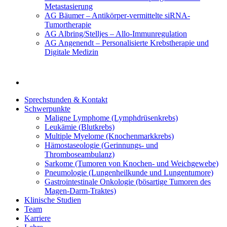
Metastasierung
AG Bäumer – Antikörper-vermittelte siRNA-
Tumortherapie
AG Albring/Stelljes – Allo-Immunregulation
AG Angenendt – Personalisierte Krebstherapie und
Digitale Medizin
Sprechstunden & Kontakt
Schwerpunkte
Maligne Lymphome (Lymphdrüsenkrebs)
Leukämie (Blutkrebs)
Multiple Myelome (Knochenmarkkrebs)
Hämostaseologie (Gerinnungs- und
Thromboseambulanz)
Sarkome (Tumoren von Knochen- und Weichgewebe)
Pneumologie (Lungenheilkunde und Lungentumore)
Gastrointestinale Onkologie (bösartige Tumoren des
Magen-Darm-Traktes)
Klinische Studien
Team
Karriere