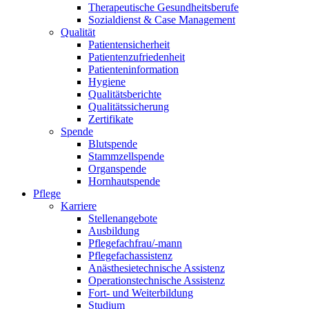
Therapeutische Gesundheitsberufe
Sozialdienst & Case Management
Qualität
Patientensicherheit
Patientenzufriedenheit
Patienteninformation
Hygiene
Qualitätsberichte
Qualitätssicherung
Zertifikate
Spende
Blutspende
Stammzellspende
Organspende
Hornhautspende
Pflege
Karriere
Stellenangebote
Ausbildung
Pflegefachfrau/-mann
Pflegefachassistenz
Anästhesietechnische Assistenz
Operationstechnische Assistenz
Fort- und Weiterbildung
Studium