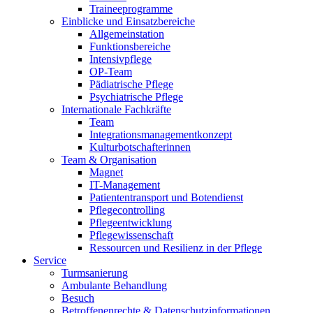
Traineeprogramme
Einblicke und Einsatzbereiche
Allgemeinstation
Funktionsbereiche
Intensivpflege
OP-Team
Pädiatrische Pflege
Psychiatrische Pflege
Internationale Fachkräfte
Team
Integrationsmanagementkonzept
Kulturbotschafterinnen
Team & Organisation
Magnet
IT-Management
Patiententransport und Botendienst
Pflegecontrolling
Pflegeentwicklung
Pflegewissenschaft
Ressourcen und Resilienz in der Pflege
Service
Turmsanierung
Ambulante Behandlung
Besuch
Betroffenenrechte & Datenschutzinformationen