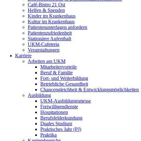
Café-Bistro 21 Ost
Helfen & Spenden
Kinder im Krankenhaus
Kultur im Krankenhaus
Patientenunterlagen anfordern
Patientenzufriedenheit
Stationärer Aufenthalt
UKM-Cafeteria
Veranstaltungen
Karriere
Arbeiten am UKM
Mitarbeitervorteile
Beruf & Familie
Fort- und Weiterbildung
Betriebliche Gesundheit
Chancengleichheit & Entwicklungsmöglichkeiten
Ausbildung
UKM-Ausbildungsmesse
Freiwilligendienste
Hospitationen
Berufsfelderkundung
Duales Studium
Praktisches Jahr (PJ)
Praktika
Karrierebereiche