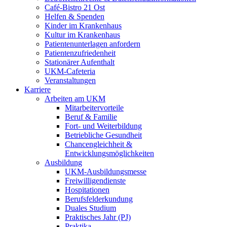
Café-Bistro 21 Ost
Helfen & Spenden
Kinder im Krankenhaus
Kultur im Krankenhaus
Patientenunterlagen anfordern
Patientenzufriedenheit
Stationärer Aufenthalt
UKM-Cafeteria
Veranstaltungen
Karriere
Arbeiten am UKM
Mitarbeitervorteile
Beruf & Familie
Fort- und Weiterbildung
Betriebliche Gesundheit
Chancengleichheit &
Entwicklungsmöglichkeiten
Ausbildung
UKM-Ausbildungsmesse
Freiwilligendienste
Hospitationen
Berufsfelderkundung
Duales Studium
Praktisches Jahr (PJ)
Praktika