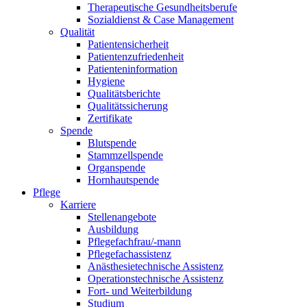
Therapeutische Gesundheitsberufe
Sozialdienst & Case Management
Qualität
Patientensicherheit
Patientenzufriedenheit
Patienteninformation
Hygiene
Qualitätsberichte
Qualitätssicherung
Zertifikate
Spende
Blutspende
Stammzellspende
Organspende
Hornhautspende
Pflege
Karriere
Stellenangebote
Ausbildung
Pflegefachfrau/-mann
Pflegefachassistenz
Anästhesietechnische Assistenz
Operationstechnische Assistenz
Fort- und Weiterbildung
Studium