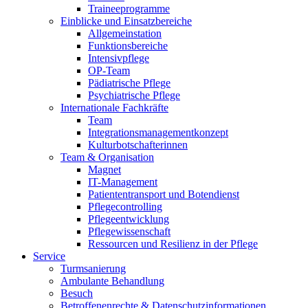
Traineeprogramme
Einblicke und Einsatzbereiche
Allgemeinstation
Funktionsbereiche
Intensivpflege
OP-Team
Pädiatrische Pflege
Psychiatrische Pflege
Internationale Fachkräfte
Team
Integrationsmanagementkonzept
Kulturbotschafterinnen
Team & Organisation
Magnet
IT-Management
Patiententransport und Botendienst
Pflegecontrolling
Pflegeentwicklung
Pflegewissenschaft
Ressourcen und Resilienz in der Pflege
Service
Turmsanierung
Ambulante Behandlung
Besuch
Betroffenenrechte & Datenschutzinformationen