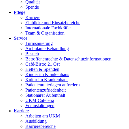
Qualität
Spende
Pflege
Karriere
Einblicke und Einsatzbereiche
Internationale Fachkräfte
Team & Organisation
Service
Turmsanierung
Ambulante Behandlung
Besuch
Betroffenenrechte & Datenschutzinformationen
Café-Bistro 21 Ost
Helfen & Spenden
Kinder im Krankenhaus
Kultur im Krankenhaus
Patientenunterlagen anfordern
Patientenzufriedenheit
Stationärer Aufenthalt
UKM-Cafeteria
Veranstaltungen
Karriere
Arbeiten am UKM
Ausbildung
Karrierebereiche