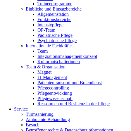
Traineeprogramme
Einblicke und Einsatzbereiche
Allgemeinstation
Funktionsbereiche
Intensivpflege
OP-Team
Pädiatrische Pflege
Psychiatrische Pflege
Internationale Fachkräfte
Team
Integrationsmanagementkonzept
Kulturbotschafterinnen
Team & Organisation
Magnet
IT-Management
Patiententransport und Botendienst
Pflegecontrolling
Pflegeentwicklung
Pflegewissenschaft
Ressourcen und Resilienz in der Pflege
Service
Turmsanierung
Ambulante Behandlung
Besuch
Betroffenenrechte & Datenschutzinformationen