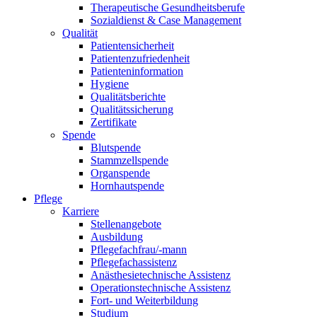
Therapeutische Gesundheitsberufe
Sozialdienst & Case Management
Qualität
Patientensicherheit
Patientenzufriedenheit
Patienteninformation
Hygiene
Qualitätsberichte
Qualitätssicherung
Zertifikate
Spende
Blutspende
Stammzellspende
Organspende
Hornhautspende
Pflege
Karriere
Stellenangebote
Ausbildung
Pflegefachfrau/-mann
Pflegefachassistenz
Anästhesietechnische Assistenz
Operationstechnische Assistenz
Fort- und Weiterbildung
Studium