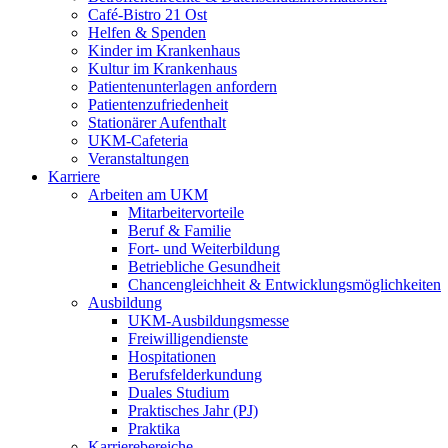
Café-Bistro 21 Ost
Helfen & Spenden
Kinder im Krankenhaus
Kultur im Krankenhaus
Patientenunterlagen anfordern
Patientenzufriedenheit
Stationärer Aufenthalt
UKM-Cafeteria
Veranstaltungen
Karriere
Arbeiten am UKM
Mitarbeitervorteile
Beruf & Familie
Fort- und Weiterbildung
Betriebliche Gesundheit
Chancengleichheit & Entwicklungsmöglichkeiten
Ausbildung
UKM-Ausbildungsmesse
Freiwilligendienste
Hospitationen
Berufsfelderkundung
Duales Studium
Praktisches Jahr (PJ)
Praktika
Karrierebereiche