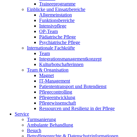
Traineeprogramme
Einblicke und Einsatzbereiche
Allgemeinstation
Funktionsbereiche
Intensivpflege
OP-Team
Pädiatrische Pflege
Psychiatrische Pflege
Internationale Fachkräfte
Team
Integrationsmanagementkonzept
Kulturbotschafterinnen
Team & Organisation
Magnet
IT-Management
Patiententransport und Botendienst
Pflegecontrolling
Pflegeentwicklung
Pflegewissenschaft
Ressourcen und Resilienz in der Pflege
Service
Turmsanierung
Ambulante Behandlung
Besuch
Betroffenenrechte & Datenschutzinformationen