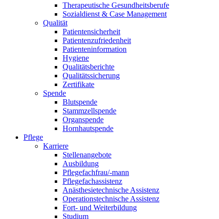
Therapeutische Gesundheitsberufe
Sozialdienst & Case Management
Qualität
Patientensicherheit
Patientenzufriedenheit
Patienteninformation
Hygiene
Qualitätsberichte
Qualitätssicherung
Zertifikate
Spende
Blutspende
Stammzellspende
Organspende
Hornhautspende
Pflege
Karriere
Stellenangebote
Ausbildung
Pflegefachfrau/-mann
Pflegefachassistenz
Anästhesietechnische Assistenz
Operationstechnische Assistenz
Fort- und Weiterbildung
Studium