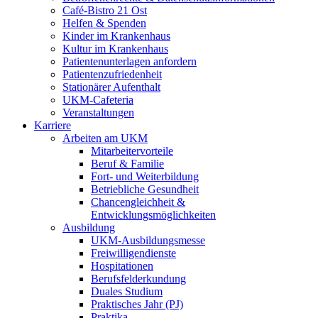
Café-Bistro 21 Ost
Helfen & Spenden
Kinder im Krankenhaus
Kultur im Krankenhaus
Patientenunterlagen anfordern
Patientenzufriedenheit
Stationärer Aufenthalt
UKM-Cafeteria
Veranstaltungen
Karriere
Arbeiten am UKM
Mitarbeitervorteile
Beruf & Familie
Fort- und Weiterbildung
Betriebliche Gesundheit
Chancengleichheit &
Entwicklungsmöglichkeiten
Ausbildung
UKM-Ausbildungsmesse
Freiwilligendienste
Hospitationen
Berufsfelderkundung
Duales Studium
Praktisches Jahr (PJ)
Praktika