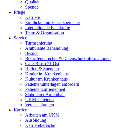
Qualität
Spende
Pflege
Karriere
Einblicke und Einsatzbereiche
Internationale Fachkräfte
Team & Organisation
Service
Turmsanierung
Ambulante Behandlung
Besuch
Betroffenenrechte & Datenschutzinformationen
Café-Bistro 21 Ost
Helfen & Spenden
Kinder im Krankenhaus
Kultur im Krankenhaus
Patientenunterlagen anfordern
Patientenzufriedenheit
Stationärer Aufenthalt
UKM-Cafeteria
Veranstaltungen
Karriere
Arbeiten am UKM
Ausbildung
Karrierebereiche