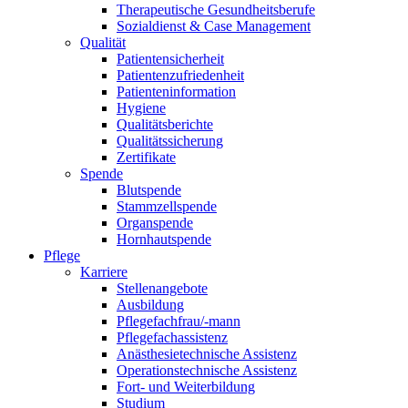
Therapeutische Gesundheitsberufe
Sozialdienst & Case Management
Qualität
Patientensicherheit
Patientenzufriedenheit
Patienteninformation
Hygiene
Qualitätsberichte
Qualitätssicherung
Zertifikate
Spende
Blutspende
Stammzellspende
Organspende
Hornhautspende
Pflege
Karriere
Stellenangebote
Ausbildung
Pflegefachfrau/-mann
Pflegefachassistenz
Anästhesietechnische Assistenz
Operationstechnische Assistenz
Fort- und Weiterbildung
Studium