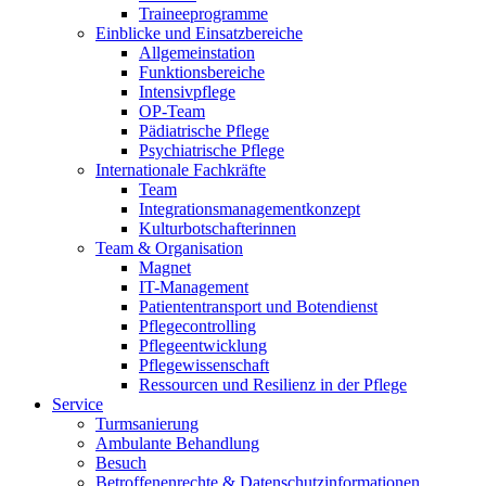
Traineeprogramme
Einblicke und Einsatzbereiche
Allgemeinstation
Funktionsbereiche
Intensivpflege
OP-Team
Pädiatrische Pflege
Psychiatrische Pflege
Internationale Fachkräfte
Team
Integrationsmanagementkonzept
Kulturbotschafterinnen
Team & Organisation
Magnet
IT-Management
Patiententransport und Botendienst
Pflegecontrolling
Pflegeentwicklung
Pflegewissenschaft
Ressourcen und Resilienz in der Pflege
Service
Turmsanierung
Ambulante Behandlung
Besuch
Betroffenenrechte & Datenschutzinformationen