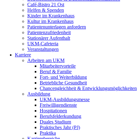
Café-Bistro 21 Ost
Helfen & Spenden
Kinder im Krankenhaus
Kultur im Krankenhaus
Patientenunterlagen anfordern
Patientenzufriedenheit
Stationärer Aufenthalt
UKM-Cafeteria
Veranstaltungen
Karriere
Arbeiten am UKM
Mitarbeitervorteile
Beruf & Familie
Fort- und Weiterbildung
Betriebliche Gesundheit
Chancengleichheit & Entwicklungsmöglichkeiten
Ausbildung
UKM-Ausbildungsmesse
Freiwilligendienste
Hospitationen
Berufsfelderkundung
Duales Studium
Praktisches Jahr (PJ)
Praktika
Karrierebereiche