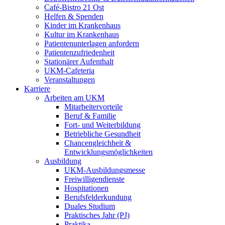
Café-Bistro 21 Ost
Helfen & Spenden
Kinder im Krankenhaus
Kultur im Krankenhaus
Patientenunterlagen anfordern
Patientenzufriedenheit
Stationärer Aufenthalt
UKM-Cafeteria
Veranstaltungen
Karriere
Arbeiten am UKM
Mitarbeitervorteile
Beruf & Familie
Fort- und Weiterbildung
Betriebliche Gesundheit
Chancengleichheit &
Entwicklungsmöglichkeiten
Ausbildung
UKM-Ausbildungsmesse
Freiwilligendienste
Hospitationen
Berufsfelderkundung
Duales Studium
Praktisches Jahr (PJ)
Praktika