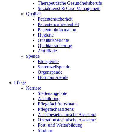
Therapeutische Gesundheitsberufe
Sozialdienst & Case Management
Qualität
Patientensicherheit
Patientenzufriedenheit
Patienteninformation
Hygiene
Qualitätsberichte
Qualitätssicherung
Zertifikate
Spende
Blutspende
Stammzellspende
Organspende
Hornhautspende
Pflege
Karriere
Stellenangebote
Ausbildung
Pflegefachfrau/-mann
Pflegefachassistenz
Anästhesietechnische Assistenz
Operationstechnische Assistenz
Fort- und Weiterbildung
Studium