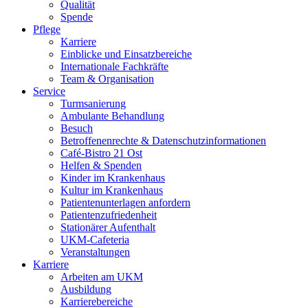
Qualität
Spende
Pflege
Karriere
Einblicke und Einsatzbereiche
Internationale Fachkräfte
Team & Organisation
Service
Turmsanierung
Ambulante Behandlung
Besuch
Betroffenenrechte & Datenschutzinformationen
Café-Bistro 21 Ost
Helfen & Spenden
Kinder im Krankenhaus
Kultur im Krankenhaus
Patientenunterlagen anfordern
Patientenzufriedenheit
Stationärer Aufenthalt
UKM-Cafeteria
Veranstaltungen
Karriere
Arbeiten am UKM
Ausbildung
Karrierebereiche