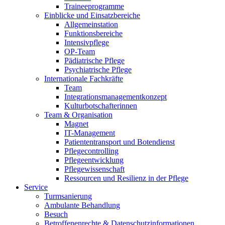
Traineeprogramme
Einblicke und Einsatzbereiche
Allgemeinstation
Funktionsbereiche
Intensivpflege
OP-Team
Pädiatrische Pflege
Psychiatrische Pflege
Internationale Fachkräfte
Team
Integrationsmanagementkonzept
Kulturbotschafterinnen
Team & Organisation
Magnet
IT-Management
Patiententransport und Botendienst
Pflegecontrolling
Pflegeentwicklung
Pflegewissenschaft
Ressourcen und Resilienz in der Pflege
Service
Turmsanierung
Ambulante Behandlung
Besuch
Betroffenenrechte & Datenschutzinformationen