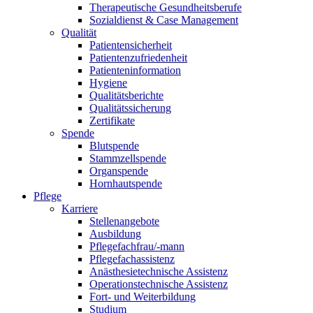
Therapeutische Gesundheitsberufe
Sozialdienst & Case Management
Qualität
Patientensicherheit
Patientenzufriedenheit
Patienteninformation
Hygiene
Qualitätsberichte
Qualitätssicherung
Zertifikate
Spende
Blutspende
Stammzellspende
Organspende
Hornhautspende
Pflege
Karriere
Stellenangebote
Ausbildung
Pflegefachfrau/-mann
Pflegefachassistenz
Anästhesietechnische Assistenz
Operationstechnische Assistenz
Fort- und Weiterbildung
Studium