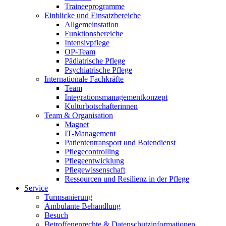
Traineeprogramme
Einblicke und Einsatzbereiche
Allgemeinstation
Funktionsbereiche
Intensivpflege
OP-Team
Pädiatrische Pflege
Psychiatrische Pflege
Internationale Fachkräfte
Team
Integrationsmanagementkonzept
Kulturbotschafterinnen
Team & Organisation
Magnet
IT-Management
Patiententransport und Botendienst
Pflegecontrolling
Pflegeentwicklung
Pflegewissenschaft
Ressourcen und Resilienz in der Pflege
Service
Turmsanierung
Ambulante Behandlung
Besuch
Betroffenenrechte & Datenschutzinformationen