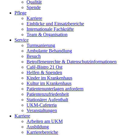
Qualität
Spende
Pflege
Karriere
Einblicke und Einsatzbereiche
Internationale Fachkräfte
Team & Organisation
Service
Turmsanierung
Ambulante Behandlung
Besuch
Betroffenenrechte & Datenschutzinformationen
Café-Bistro 21 Ost
Helfen & Spenden
Kinder im Krankenhaus
Kultur im Krankenhaus
Patientenunterlagen anfordern
Patientenzufriedenheit
Stationärer Aufenthalt
UKM-Cafeteria
Veranstaltungen
Karriere
Arbeiten am UKM
Ausbildung
Karrierebereiche