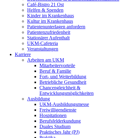
Café-Bistro 21 Ost
Helfen & Spenden
Kinder im Krankenhaus
Kultur im Krankenhaus
Patientenunterlagen anfordern
Patientenzufriedenheit
Stationärer Aufenthalt
UKM-Cafeteria
Veranstaltungen
Karriere
Arbeiten am UKM
Mitarbeitervorteile
Beruf & Familie
Fort- und Weiterbildung
Betriebliche Gesundheit
Chancengleichheit &
Entwicklungsmöglichkeiten
Ausbildung
UKM-Ausbildungsmesse
Freiwilligendienste
Hospitationen
Berufsfelderkundung
Duales Studium
Praktisches Jahr (PJ)
Praktika