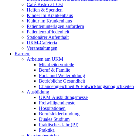
Café-Bistro 21 Ost
Helfen & Spenden
Kinder im Krankenhaus
Kultur im Krankenhaus
Patientenunterlagen anfordern
Patientenzufriedenheit
Stationärer Aufenthalt
UKM-Cafeteria
Veranstaltungen
Karriere
Arbeiten am UKM
Mitarbeitervorteile
Beruf & Familie
Fort- und Weiterbildung
Betriebliche Gesundheit
Chancengleichheit & Entwicklungsmöglichkeiten
Ausbildung
UKM-Ausbildungsmesse
Freiwilligendienste
Hospitationen
Berufsfelderkundung
Duales Studium
Praktisches Jahr (PJ)
Praktika
Karrierebereiche