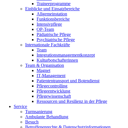
Traineeprogramme
Einblicke und Einsatzbereiche
Allgemeinstation
Funktionsbereiche
Intensivpflege
OP-Team
Pädiatrische Pflege
Psychiatrische Pflege
Internationale Fachkräfte
Team
Integrationsmanagementkonzept
Kulturbotschafterinnen
Team & Organisation
Magnet
IT-Management
Patiententransport und Botendienst
Pflegecontrolling
Pflegeentwicklung
Pflegewissenschaft
Ressourcen und Resilienz in der Pflege
Service
Turmsanierung
Ambulante Behandlung
Besuch
Betroffenenrechte & Datenschutzinformationen