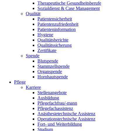
Therapeutische Gesundheitsberufe
Sozialdienst & Case Management
Qualität
Patientensicherheit
Patientenzufriedenheit
Patienteninformation
Hygiene
Qualitätsberichte
Qualitätssicherung
Zertifikate
Spende
Blutspende
Stammzellspende
Organspende
Hornhautspende
Pflege
Karriere
Stellenangebote
Ausbildung
Pflegefachfrau/-mann
Pflegefachassistenz
Anästhesietechnische Assistenz
Operationstechnische Assistenz
Fort- und Weiterbildung
Studium