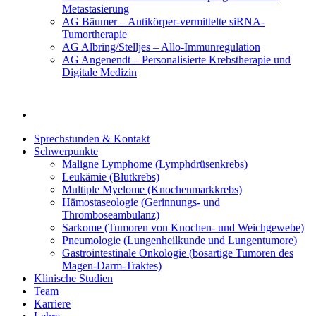
Metastasierung
AG Bäumer – Antikörper-vermittelte siRNA-
Tumortherapie
AG Albring/Stelljes – Allo-Immunregulation
AG Angenendt – Personalisierte Krebstherapie und
Digitale Medizin
Sprechstunden & Kontakt
Schwerpunkte
Maligne Lymphome (Lymphdrüsenkrebs)
Leukämie (Blutkrebs)
Multiple Myelome (Knochenmarkkrebs)
Hämostaseologie (Gerinnungs- und
Thromboseambulanz)
Sarkome (Tumoren von Knochen- und Weichgewebe)
Pneumologie (Lungenheilkunde und Lungentumore)
Gastrointestinale Onkologie (bösartige Tumoren des
Magen-Darm-Traktes)
Klinische Studien
Team
Karriere