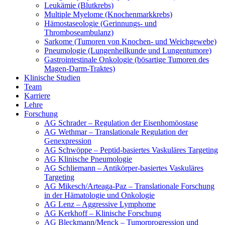
Leukämie (Blutkrebs)
Multiple Myelome (Knochenmarkkrebs)
Hämostaseologie (Gerinnungs- und
Thromboseambulanz)
Sarkome (Tumoren von Knochen- und Weichgewebe)
Pneumologie (Lungenheilkunde und Lungentumore)
Gastrointestinale Onkologie (bösartige Tumoren des
Magen-Darm-Traktes)
Klinische Studien
Team
Karriere
Lehre
Forschung
AG Schrader – Regulation der Eisenhomöostase
AG Wethmar – Translationale Regulation der
Genexpression
AG Schwöppe – Peptid-basiertes Vaskuläres Targeting
AG Klinische Pneumologie
AG Schliemann – Antikörper-basiertes Vaskuläres
Targeting
AG Mikesch/Arteaga-Paz – Translationale Forschung
in der Hämatologie und Onkologie
AG Lenz – Aggressive Lymphome
AG Kerkhoff – Klinische Forschung
AG Bleckmann/Menck – Tumorprogression und