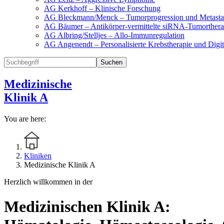
AG Kerkhoff – Klinische Forschung
AG Bleckmann/Menck – Tumorprogression und Metasta
AG Bäumer – Antikörper-vermittelte siRNA-Tumorthera
AG Albring/Stelljes – Allo-Immunregulation
AG Angenendt – Personalisierte Krebstherapie und Digi
Suchen
Medizinische
Klinik A
You are here:
Kliniken
Medizinische Klinik A
Herzlich willkommen in der
Medizinischen Klinik A: