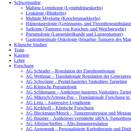
Schwerpunkte
Maligne Lymphome (Lymphdrüsenkrebs)
Leukämie (Blutkrebs)
Multiple Myelome (Knochenmarkkrebs)
Hämostaseologie (Gerinnungs- und Thromboseambulanz
Sarkome (Tumoren von Knochen- und Weichgewebe)
Pneumologie (Lungenheilkunde und Lungentumore)
Gastrointestinale Onkologie (bösartige Tumoren des Ma
Klinische Studien
Team
Karriere
Lehre
Forschung
AG Schrader – Regulation der Eisenhomöostase
AG Wethmar – Translationale Regulation der Genexpres
AG Schwöppe – Peptid-basiertes Vaskuläres Targeting
AG Klinische Pneumologie
AG Schliemann – Antikörper-basiertes Vaskuläres Targe
AG Mikesch/Arteaga-Paz – Translationale Forschung in
AG Lenz – Aggressive Lymphome
AG Kerkhoff – Klinische Forschung
AG Bleckmann/Menck – Tumorprogression und Metasta
AG Bäumer – Antikörper-vermittelte siRNA-Tumorthera
AG Albring/Stelljes – Allo-Immunregulation
AG Angenendt – Personalisierte Krebstherapie und Digi