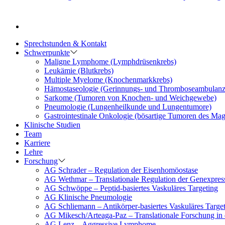
Sprechstunden & Kontakt
Schwerpunkte
Maligne Lymphome (Lymphdrüsenkrebs)
Leukämie (Blutkrebs)
Multiple Myelome (Knochenmarkkrebs)
Hämostaseologie (Gerinnungs- und Thromboseambulanz
Sarkome (Tumoren von Knochen- und Weichgewebe)
Pneumologie (Lungenheilkunde und Lungentumore)
Gastrointestinale Onkologie (bösartige Tumoren des Ma
Klinische Studien
Team
Karriere
Lehre
Forschung
AG Schrader – Regulation der Eisenhomöostase
AG Wethmar – Translationale Regulation der Genexpres
AG Schwöppe – Peptid-basiertes Vaskuläres Targeting
AG Klinische Pneumologie
AG Schliemann – Antikörper-basiertes Vaskuläres Targe
AG Mikesch/Arteaga-Paz – Translationale Forschung in
AG Lenz – Aggressive Lymphome