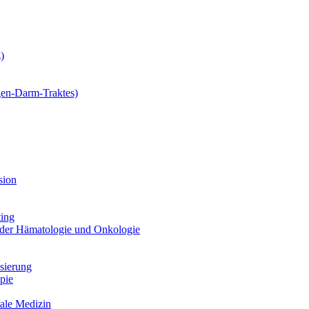
)
gen-Darm-Traktes)
sion
ting
 der Hämatologie und Onkologie
sierung
pie
tale Medizin