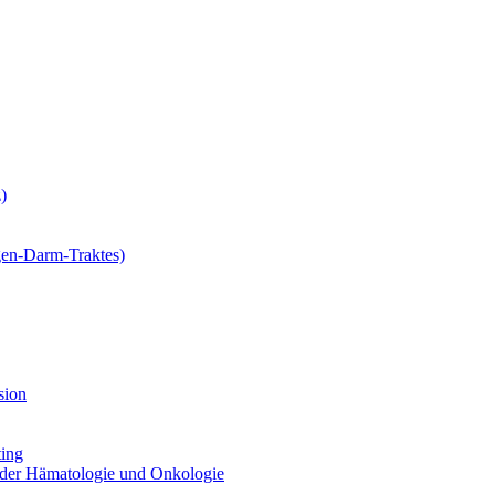
)
gen-Darm-Traktes)
sion
ting
 der Hämatologie und Onkologie