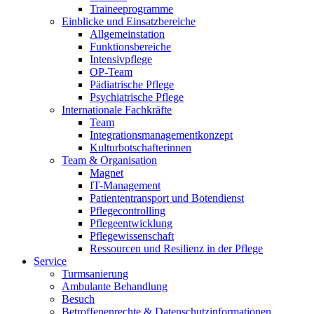
Traineeprogramme
Einblicke und Einsatzbereiche
Allgemeinstation
Funktionsbereiche
Intensivpflege
OP-Team
Pädiatrische Pflege
Psychiatrische Pflege
Internationale Fachkräfte
Team
Integrationsmanagementkonzept
Kulturbotschafterinnen
Team & Organisation
Magnet
IT-Management
Patiententransport und Botendienst
Pflegecontrolling
Pflegeentwicklung
Pflegewissenschaft
Ressourcen und Resilienz in der Pflege
Service
Turmsanierung
Ambulante Behandlung
Besuch
Betroffenenrechte & Datenschutzinformationen