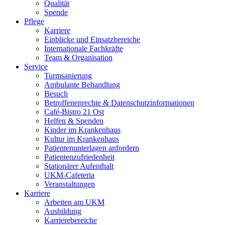
Qualität
Spende
Pflege
Karriere
Einblicke und Einsatzbereiche
Internationale Fachkräfte
Team & Organisation
Service
Turmsanierung
Ambulante Behandlung
Besuch
Betroffenenrechte & Datenschutzinformationen
Café-Bistro 21 Ost
Helfen & Spenden
Kinder im Krankenhaus
Kultur im Krankenhaus
Patientenunterlagen anfordern
Patientenzufriedenheit
Stationärer Aufenthalt
UKM-Cafeteria
Veranstaltungen
Karriere
Arbeiten am UKM
Ausbildung
Karrierebereiche