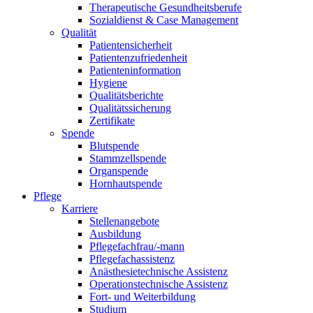
Therapeutische Gesundheitsberufe
Sozialdienst & Case Management
Qualität
Patientensicherheit
Patientenzufriedenheit
Patienteninformation
Hygiene
Qualitätsberichte
Qualitätssicherung
Zertifikate
Spende
Blutspende
Stammzellspende
Organspende
Hornhautspende
Pflege
Karriere
Stellenangebote
Ausbildung
Pflegefachfrau/-mann
Pflegefachassistenz
Anästhesietechnische Assistenz
Operationstechnische Assistenz
Fort- und Weiterbildung
Studium