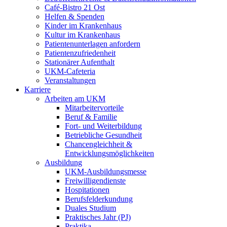
Café-Bistro 21 Ost
Helfen & Spenden
Kinder im Krankenhaus
Kultur im Krankenhaus
Patientenunterlagen anfordern
Patientenzufriedenheit
Stationärer Aufenthalt
UKM-Cafeteria
Veranstaltungen
Karriere
Arbeiten am UKM
Mitarbeitervorteile
Beruf & Familie
Fort- und Weiterbildung
Betriebliche Gesundheit
Chancengleichheit &
Entwicklungsmöglichkeiten
Ausbildung
UKM-Ausbildungsmesse
Freiwilligendienste
Hospitationen
Berufsfelderkundung
Duales Studium
Praktisches Jahr (PJ)
Praktika