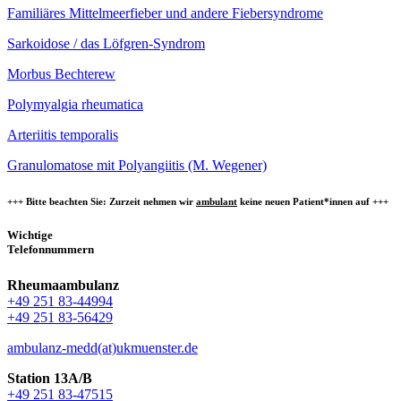
Familiäres Mittelmeerfieber und andere Fiebersyndrome
Sarkoidose / das Löfgren-Syndrom
Morbus Bechterew
Polymyalgia rheumatica
Arteriitis temporalis
Granulomatose mit Polyangiitis (M. Wegener)
+++ Bitte beachten Sie: Zurzeit nehmen wir
ambulant
keine neuen Patient*innen auf +++
Wichtige
Telefonnummern
Rheumaambulanz
+49 251 83-44994
+49 251 83-56429
ambulanz-medd(at)ukmuenster.de
Station 13A/B
+49 251 83-47515