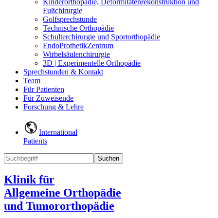
Kinderorthopädie, Deformitätenrekonstruktion und
Fußchirurgie
Golfsprechstunde
Technische Orthopädie
Schulterchirurgie und Sportorthopädie
EndoProthetikZentrum
Wirbelsäulenchirurgie
3D | Experimentelle Orthopädie
Sprechstunden & Kontakt
Team
Für Patienten
Für Zuweisende
Forschung & Lehre
International
Patients
Suchen
Klinik für
Allgemeine Orthopädie
und Tumororthopädie