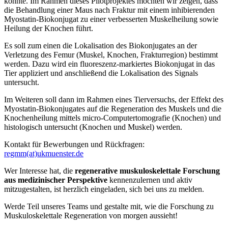
könnte. Im Rahmen dieses Pilotprojektes möchten wir zeigen, dass
die Behandlung einer Maus nach Fraktur mit einem inhibierenden
Myostatin-Biokonjugat zu einer verbesserten Muskelheilung sowie
Heilung der Knochen führt.
Es soll zum einen die Lokalisation des Biokonjugates an der
Verletzung des Femur (Muskel, Knochen, Frakturregion) bestimmt
werden. Dazu wird ein fluoreszenz-markiertes Biokonjugat in das
Tier appliziert und anschließend die Lokalisation des Signals
untersucht.
Im Weiteren soll dann im Rahmen eines Tierversuchs, der Effekt des
Myostatin-Biokonjugates auf die Regeneration des Muskels und die
Knochenheilung mittels micro-Computertomografie (Knochen) und
histologisch untersucht (Knochen und Muskel) werden.
Kontakt für Bewerbungen und Rückfragen:
regmm(at)ukmuenster.de
Wer Interesse hat, die
regenerative muskuloskelettale Forschung
aus medizinischer Perspektive
kennenzulernen und aktiv
mitzugestalten, ist herzlich eingeladen, sich bei uns zu melden.
Werde Teil unseres Teams und gestalte mit, wie die Forschung zu
Muskuloskelettale Regeneration von morgen aussieht!