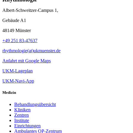
Albert-Schweitzer-Campus 1,
Gebäude A1
48149 Münster
+49 251 83-47637
rhythmologie(at)ukmuenster.de
Anfahrt mit Google Maps
UKM-Lageplan
UKM-Navi-App
Medizin
Behandlungsübersicht
Kliniken
Zentren
Institute
Einrichtungen
Ambulantes OP-Zentrum