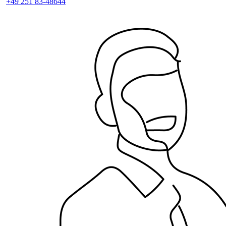
+49 251 83-48644