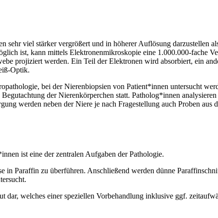
ren sehr viel stärker vergrößert und in höherer Auflösung darzustellen 
lich ist, kann mittels Elektronenmikroskopie eine 1.000.000-fache Ver
ebe projiziert werden. Ein Teil der Elektronen wird absorbiert, ein an
eiß-Optik.
hropathologie, bei der Nierenbiopsien von Patient*innen untersucht w
Begutachtung der Nierenkörperchen statt. Patholog*innen analysieren h
rgung werden neben der Niere je nach Fragestellung auch Proben aus der
nnen ist eine der zentralen Aufgaben der Pathologie.
 in Paraffin zu überführen. Anschließend werden dünne Paraffinschnitt
tersucht.
t dar, welches einer speziellen Vorbehandlung inklusive ggf. zeitaufwä