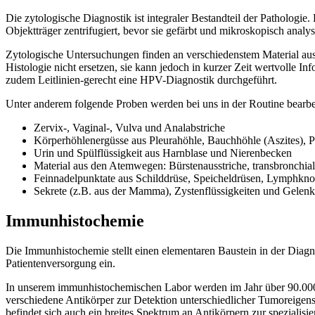
Die zytologische Diagnostik ist integraler Bestandteil der Patholog
Objektträger zentrifugiert, bevor sie gefärbt und mikroskopisch analy
Zytologische Untersuchungen finden an verschiedenstem Material aus v
Histologie nicht ersetzen, sie kann jedoch in kurzer Zeit wertvolle
zudem Leitlinien-gerecht eine HPV-Diagnostik durchgeführt.
Unter anderem folgende Proben werden bei uns in der Routine bearbei
Zervix-, Vaginal-, Vulva und Analabstriche
Körperhöhlenergüsse aus Pleurahöhle, Bauchhöhle (Aszites), P
Urin und Spülflüssigkeit aus Harnblase und Nierenbecken
Material aus den Atemwegen: Bürstenausstriche, transbronchi
Feinnadelpunktate aus Schilddrüse, Speicheldrüsen, Lymphkn
Sekrete (z.B. aus der Mamma), Zystenflüssigkeiten und Gelen
Immunhistochemie
Die Immunhistochemie stellt einen elementaren Baustein in der Diagno
Patientenversorgung ein.
In unserem immunhistochemischen Labor werden im Jahr über 90.000 
verschiedene Antikörper zur Detektion unterschiedlicher Tumoreigen
befindet sich auch ein breites Spektrum an Antikörpern zur spezialis