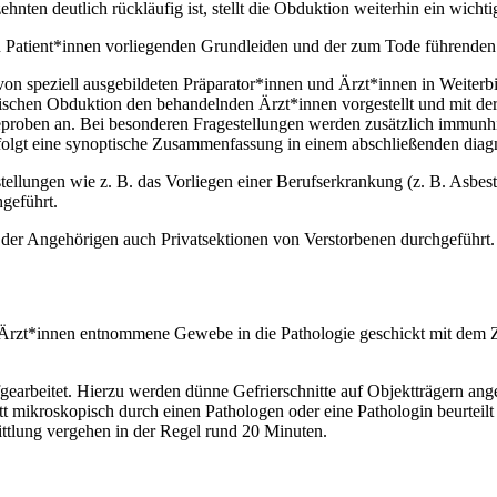
nten deutlich rückläufig ist, stellt die Obduktion weiterhin ein wichtig
enen Patient*innen vorliegenden Grundleiden und der zum Tode führend
von speziell ausgebildeten Präparator*innen und Ärzt*innen in Weiterb
inischen Obduktion den behandelnden Ärzt*innen vorgestellt und mit de
beproben an. Bei besonderen Fragestellungen werden zusätzlich immun
olgt eine synoptische Zusammenfassung in einem abschließenden diag
ellungen wie z. B. das Vorliegen einer Berufserkrankung (z. B. Asbes
hgeführt.
er Angehörigen auch Privatsektionen von Verstorbenen durchgeführt
Ärzt*innen entnommene Gewebe in die Pathologie geschickt mit dem Zie
gearbeitet. Hierzu werden dünne Gefrierschnitte auf Objektträgern ang
 mikroskopisch durch einen Pathologen oder eine Pathologin beurteilt
tlung vergehen in der Regel rund 20 Minuten.