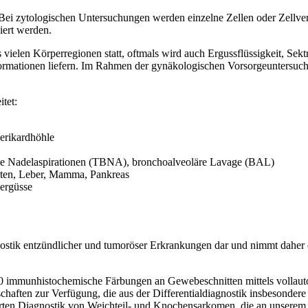
ie. Bei zytologischen Untersuchungen werden einzelne Zellen oder Zel
siert werden.
ielen Körperregionen statt, oftmals wird auch Ergussflüssigkeit, Sekt
 Informationen liefern. Im Rahmen der gynäkologischen Vorsorgeuntersuc
tet:
erikardhöhle
ale Nadelaspirationen (TBNA), bronchoalveoläre Lavage (BAL)
oten, Leber, Mamma, Pankreas
kergüsse
stik entzündlicher und tumoröser Erkrankungen dar und nimmt daher ein
immunhistochemische Färbungen an Gewebeschnitten mittels vollautoma
schaften zur Verfügung, die aus der Differentialdiagnostik insbesond
ierten Diagnostik von Weichteil- und Knochensarkomen, die an unserem 