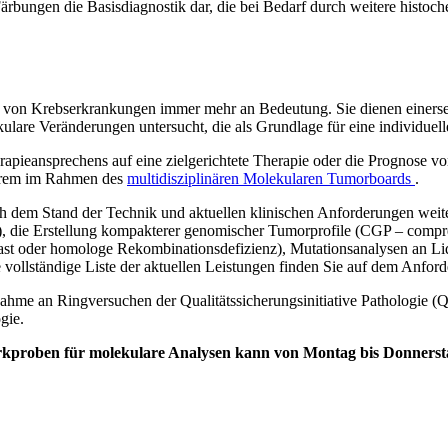
ärbungen die Basisdiagnostik dar, die bei Bedarf durch weitere histo
on Krebserkrankungen immer mehr an Bedeutung. Sie dienen einerseits
are Veränderungen untersucht, die als Grundlage für eine individuelle,
erapieansprechens auf eine zielgerichtete Therapie oder die Prognose 
nderem im Rahmen des
multidisziplinären Molekularen Tumorboards
.
h dem Stand der Technik und aktuellen klinischen Anforderungen weit
ie Erstellung kompakterer genomischer Tumorprofile (CGP – comprehe
ast oder homologe Rekombinationsdefizienz), Mutationsanalysen an 
vollständige Liste der aktuellen Leistungen finden Sie auf dem Anfor
nahme an Ringversuchen der Qualitätssicherungsinitiative Pathologie (
ogie.
roben für molekulare Analysen kann von Montag bis Donnerstag e