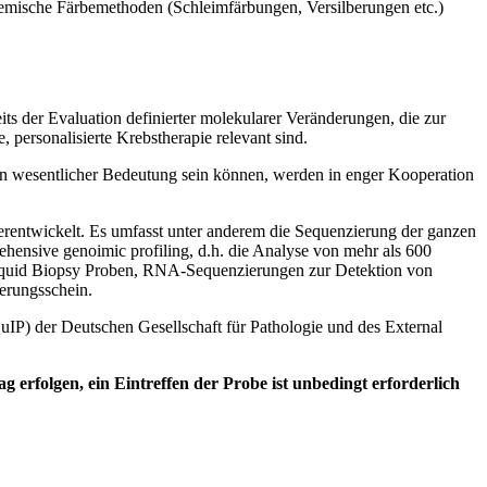
chemische Färbemethoden (Schleimfärbungen, Versilberungen etc.)
 der Evaluation definierter molekularer Veränderungen, die zur
 personalisierte Krebstherapie relevant sind.
von wesentlicher Bedeutung sein können, werden in enger Kooperation
erentwickelt. Es umfasst unter anderem die Sequenzierung der ganzen
nsive genoimic profiling, d.h. die Analyse von mehr als 600
Liquid Biopsy Proben, RNA-Sequenzierungen zur Detektion von
derungsschein.
QuIP) der Deutschen Gesellschaft für Pathologie und des External
rfolgen, ein Eintreffen der Probe ist unbedingt erforderlich