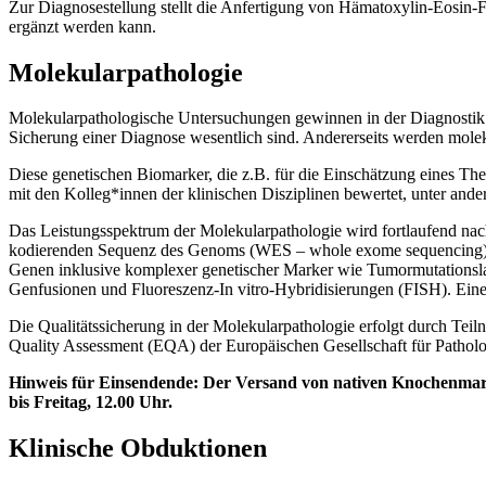
Zur Diagnosestellung stellt die Anfertigung von Hämatoxylin-Eosin-F
ergänzt werden kann.
Molekularpathologie
Molekularpathologische Untersuchungen gewinnen in der Diagnostik v
Sicherung einer Diagnose wesentlich sind. Andererseits werden molekul
Diese genetischen Biomarker, die z.B. für die Einschätzung eines Th
mit den Kolleg*innen der klinischen Disziplinen bewertet, unter a
Das Leistungsspektrum der Molekularpathologie wird fortlaufend nac
kodierenden Sequenz des Genoms (WES – whole exome sequencing), d
Genen inklusive komplexer genetischer Marker wie Tumormutationsl
Genfusionen und Fluoreszenz-In vitro-Hybridisierungen (FISH). Eine 
Die Qualitätssicherung in der Molekularpathologie erfolgt durch Teil
Quality Assessment (EQA) der Europäischen Gesellschaft für Pathol
Hinweis für Einsendende: Der Versand von nativen Knochenmarkp
bis Freitag, 12.00 Uhr.
Klinische Obduktionen