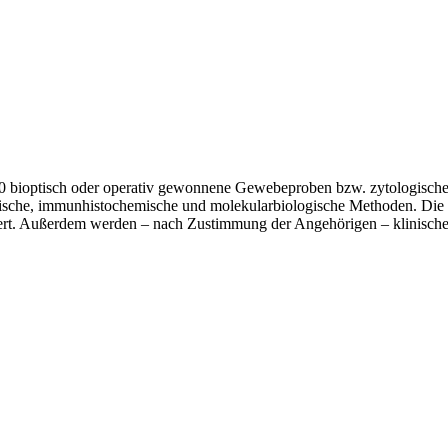
000 bioptisch oder operativ gewonnene Gewebeproben bzw. zytologische
ische, immunhistochemische und molekularbiologische Methoden. Die E
iert. Außerdem werden – nach Zustimmung der Angehörigen – klinisch