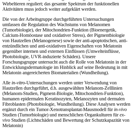
Wirbeltieren reguliert; das gesamte Spektrum der funktionellen
Aktivitäten muss jedoch weiter aufgeklärt werden.
Die von der Arbeitsgruppe durchgeführten Untersuchungen
umfassen die Regulation des Wachstums von Melanomen
(Tumorbiologie), der Mitochondrien-Funktion (Bioenergetik,
Calcium-Homöostase und oxidativer Stress), der Pigmentbiologie
von Hautzellen (Melanogenese) sowie der anti-apoptotischen, anti-
entzündlichen und anti-oxidativen Eigenschaften von Melatonin
gegenüber internen und externen Einflüssen (Umwelteinflüsse,
Photobiologie, UVR-induzierte Schäden). Unsere
Forschungsgruppe untersucht auch die Rolle von Melatonin in der
Entwicklungsdermatologie im Hinblick auf seine Bedeutung in mit
Melatonin angereicherten Biomaterialien (Wundheilung).
Alle
in-vitro
-Untersuchungen werden unter Verwendung von
Hautzellen durchgeführt, d.h. ausgewählten Melanom-Zelllinien
(Melanom-Studien, Pigment-Biologie, Mitochondrien-Funktion),
humanen epidermalen Keratinozyten, Melanozyten und dermalen
Fibroblasten (Photobiologie, Wundheilung). Diese Analysen werden
ergänzt durch ein Tumor-Xenotransplantat-Mausmodell für
in-vivo
Studien (Tumorbiologie) und menschlichen Organkulturen für
ex-
vivo
Studien (Lichtschäden und Bewertung der Schutzkapazität von
Melatonin)