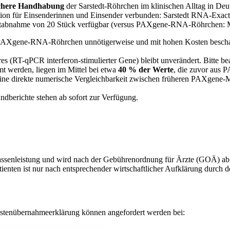
fachere Handhabung
der Sarstedt-Röhrchen im klinischen Alltag in D
ktion für Einsenderinnen und Einsender verbunden: Sarstedt RNA-Exact
estabnahme von 20 Stück verfügbar (versus PAXgene-RNA-Röhrchen:
ss PAXgene-RNA-Röhrchen unnötigerweise und mit hohen Kosten bescha
 (RT-qPCR interferon-stimulierter Gene) bleibt unverändert. Bitte bea
t werden, liegen im Mittel bei etwa
40 % der Werte
, die zuvor aus
Eine direkte numerische Vergleichbarkeit zwischen früheren PAXgene-
ndberichte stehen ab sofort zur Verfügung.
Kassenleistung und wird nach der Gebührenordnung für Ärzte (GOÄ) ab
ienten ist nur nach entsprechender wirtschaftlicher Aufklärung durch 
ostenübernahmeerklärung können angefordert werden bei: