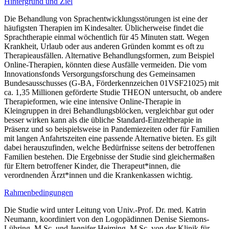
Hintergrund und Ziel
Die Behandlung von Sprachentwicklungsstörungen ist eine der
häufigsten Therapien im Kindesalter. Üblicherweise findet die
Sprachtherapie einmal wöchentlich für 45 Minuten statt. Wegen
Krankheit, Urlaub oder aus anderen Gründen kommt es oft zu
Therapieausfällen. Alternative Behandlungsformen, zum Beispiel
Online-Therapien, könnten diese Ausfälle vermeiden. Die vom
Innovationsfonds Versorgungsforschung des Gemeinsamen
Bundesausschusses (G-BA, Förderkennzeichen 01VSF21025) mit
ca. 1,35 Millionen geförderte Studie THEON untersucht, ob andere
Therapieformen, wie eine intensive Online-Therapie in
Kleingruppen in drei Behandlungsblöcken, vergleichbar gut oder
besser wirken kann als die übliche Standard-Einzeltherapie in
Präsenz und so beispielsweise in Pandemiezeiten oder für Familien
mit langen Anfahrtszeiten eine passende Alternative bieten. Es gilt
dabei herauszufinden, welche Bedürfnisse seitens der betroffenen
Familien bestehen. Die Ergebnisse der Studie sind gleichermaßen
für Eltern betroffener Kinder, die Therapeut*innen, die
verordnenden Ärzt*innen und die Krankenkassen wichtig.
Rahmenbedingungen
Die Studie wird unter Leitung von Univ.-Prof. Dr. med. Katrin
Neumann, koordiniert von den Logopädinnen Denise Siemons-
Lühring, M.Sc. und Jennifer Heiming, M.Sc. von der Klinik für