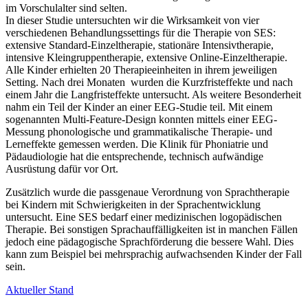
im Vorschulalter sind selten.
In dieser Studie untersuchten wir die Wirksamkeit von vier
verschiedenen Behandlungssettings für die Therapie von SES:
extensive Standard-Einzeltherapie, stationäre Intensivtherapie,
intensive Kleingruppentherapie, extensive Online-Einzeltherapie.
Alle Kinder erhielten 20 Therapieeinheiten in ihrem jeweiligen
Setting. Nach drei Monaten wurden die Kurzfristeffekte und nach
einem Jahr die Langfristeffekte untersucht. Als weitere Besonderheit
nahm ein Teil der Kinder an einer EEG-Studie teil. Mit einem
sogenannten Multi-Feature-Design konnten mittels einer EEG-
Messung phonologische und grammatikalische Therapie- und
Lerneffekte gemessen werden. Die Klinik für Phoniatrie und
Pädaudiologie hat die entsprechende, technisch aufwändige
Ausrüstung dafür vor Ort.
Zusätzlich wurde die passgenaue Verordnung von Sprachtherapie
bei Kindern mit Schwierigkeiten in der Sprachentwicklung
untersucht. Eine SES bedarf einer medizinischen logopädischen
Therapie. Bei sonstigen Sprachauffälligkeiten ist in manchen Fällen
jedoch eine pädagogische Sprachförderung die bessere Wahl. Dies
kann zum Beispiel bei mehrsprachig aufwachsenden Kinder der Fall
sein.
Aktueller Stand