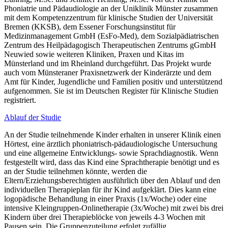
Phoniatrie und Pädaudiologie an der Uniklinik Münster zusammen
mit dem Kompetenzzentrum für klinische Studien der Universität
Bremen (KKSB), dem Essener Forschungsinstitut für
Medizinmanagement GmbH (EsFo-Med), dem Sozialpädiatrischen
Zentrum des Heilpädagogisch Therapeutischen Zentrums gGmbH
Neuwied sowie weiteren Kliniken, Praxen und Kitas im
Münsterland und im Rheinland durchgeführt. Das Projekt wurde
auch vom Münsteraner Praxisnetzwerk der Kinderärzte und dem
Amt für Kinder, Jugendliche und Familien positiv und unterstützend
aufgenommen. Sie ist im Deutschen Register für Klinische Studien
registriert.
Ablauf der Studie
An der Studie teilnehmende Kinder erhalten in unserer Klinik einen
Hörtest, eine ärztlich phoniatrisch-pädaudiologische Untersuchung
und eine allgemeine Entwicklungs- sowie Sprachdiagnostik. Wenn
festgestellt wird, dass das Kind eine Sprachtherapie benötigt und es
an der Studie teilnehmen könnte, werden die
Eltern/Erziehungsberechtigten ausführlich über den Ablauf und den
individuellen Therapieplan für ihr Kind aufgeklärt. Dies kann eine
logopädische Behandlung in einer Praxis (1x/Woche) oder eine
intensive Kleingruppen-Onlinetherapie (3x/Woche) mit zwei bis drei
Kindern über drei Therapieblöcke von jeweils 4-3 Wochen mit
Pausen sein. Die Gruppenzuteilung erfolgt zufällig.