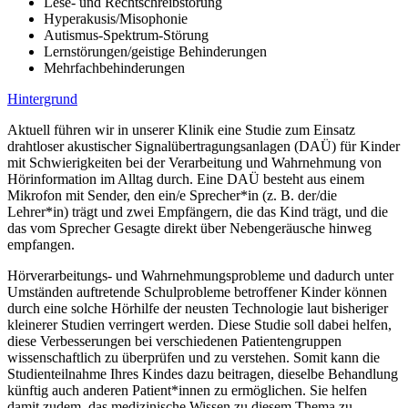
Lese- und Rechtschreibstörung
Hyperakusis/Misophonie
Autismus-Spektrum-Störung
Lernstörungen/geistige Behinderungen
Mehrfachbehinderungen
Hintergrund
Aktuell führen wir in unserer Klinik eine Studie zum Einsatz
drahtloser akustischer Signalübertragungsanlagen (DAÜ) für Kinder
mit Schwierigkeiten bei der Verarbeitung und Wahrnehmung von
Hörinformation im Alltag durch. Eine DAÜ besteht aus einem
Mikrofon mit Sender, den ein/e Sprecher*in (z. B. der/die
Lehrer*in) trägt und zwei Empfängern, die das Kind trägt, und die
das vom Sprecher Gesagte direkt über Nebengeräusche hinweg
empfangen.
Hörverarbeitungs- und Wahrnehmungsprobleme und dadurch unter
Umständen auftretende Schulprobleme betroffener Kinder können
durch eine solche Hörhilfe der neusten Technologie laut bisheriger
kleinerer Studien verringert werden. Diese Studie soll dabei helfen,
diese Verbesserungen bei verschiedenen Patientengruppen
wissenschaftlich zu überprüfen und zu verstehen. Somit kann die
Studienteilnahme Ihres Kindes dazu beitragen, dieselbe Behandlung
künftig auch anderen Patient*innen zu ermöglichen. Sie helfen
damit zudem, das medizinische Wissen zu diesem Thema zu