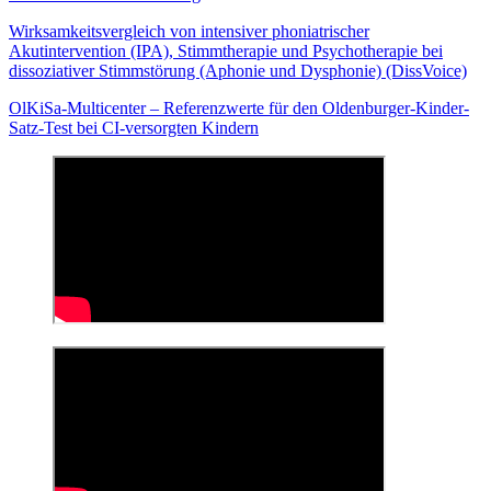
Wirksamkeitsvergleich von intensiver phoniatrischer
Akutintervention (IPA), Stimmtherapie und Psychotherapie bei
dissoziativer Stimmstörung (Aphonie und Dysphonie) (DissVoice)
OlKiSa-Multicenter – Referenzwerte für den Oldenburger-Kinder-
Satz-Test bei CI-versorgten Kindern