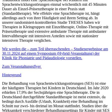
Sprachentwicklungsstörungen einmal wöchentlich mit 45 Minuten
Dauer als Einzel-Präsenztherapie in einer Praxis statt
(Standardtherapie). Wie effektiv eine Sprachtherapie ist, hängt
allerdings auch von ihrer Häufigkeit und ihrem Setting ab. In
unserer randomisiert-kontrollierten Studie THESES haben wir
Therapien in Kleingruppen mit Einzeltherapie, Online-Therapie mit
Präsenztherapie und extensive ambulante Therapie mit ambulanter
Intervalltherapie mit intensiven Anteilen sowie mit stationärer
intensiven Therapie verglichen.
Wir werden die – zum Teil überraschenden – Studienergebnisse am
30.11.2024 auf einem Symposium (Hybrid-Veranstaltung) der
Klinik für Phoniatrie und Pädaudiologie vorstellen.
Zum Veranstaltungsflyer
Hintergrund
Die Behandlung von Sprachentwicklungsstörungen (SES) ist eine
der häufigsten Therapien bei Kindern in Deutschland. Im Jahr 2020
erhielten 17,9% der Sechsjährigen eine Sprachtherapie. Die in
Deutschland durchgeführte Standardtherapie ist meist extensiv, da
bedingt durch Ausfälle (Urlaub, Krankheit) eine Behandlung im
Schnitt nur zwei- bis dreimal im Monat stattfindet. Studien über die
Wirksamkeit verschiedener Behandlungssettings für Kinder mit SES