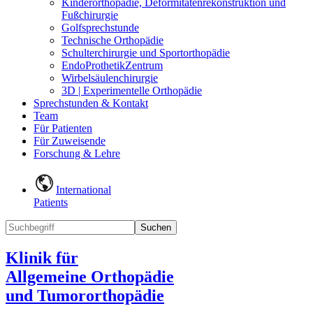
Kinderorthopädie, Deformitätenrekonstruktion und
Fußchirurgie
Golfsprechstunde
Technische Orthopädie
Schulterchirurgie und Sportorthopädie
EndoProthetikZentrum
Wirbelsäulenchirurgie
3D | Experimentelle Orthopädie
Sprechstunden & Kontakt
Team
Für Patienten
Für Zuweisende
Forschung & Lehre
International
Patients
Suchen
Klinik für
Allgemeine Orthopädie
und Tumororthopädie