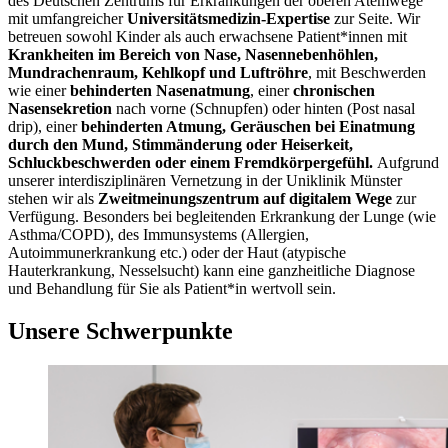
des Deutschen Zentrums für Erkrankungen der oberen Atemwege
mit umfangreicher
Universitätsmedizin-Expertise
zur Seite. Wir
betreuen sowohl Kinder als auch erwachsene Patient*innen mit
Krankheiten
im Bereich von Nase, Nasennebenhöhlen,
Mundrachenraum, Kehlkopf und Luftröhre
, mit Beschwerden
wie einer
behinderten Nasenatmung
, einer
chronischen
Nasensekretion
nach vorne (Schnupfen) oder hinten (Post nasal
drip), einer
behinderten Atmung, Geräuschen bei Einatmung
durch den Mund, Stimmänderung oder Heiserkeit,
Schluckbeschwerden oder einem Fremdkörpergefühl.
Aufgrund
unserer interdisziplinären Vernetzung in der Uniklinik Münster
stehen wir als
Zweitmeinungszentrum auf digitalem Wege
zur
Verfügung. Besonders bei begleitenden Erkrankung der Lunge (wie
Asthma/COPD), des Immunsystems (Allergien,
Autoimmunerkrankung etc.) oder der Haut (atypische
Hauterkrankung, Nesselsucht) kann eine ganzheitliche Diagnose
und Behandlung für Sie als Patient*in wertvoll sein.
Unsere Schwerpunkte