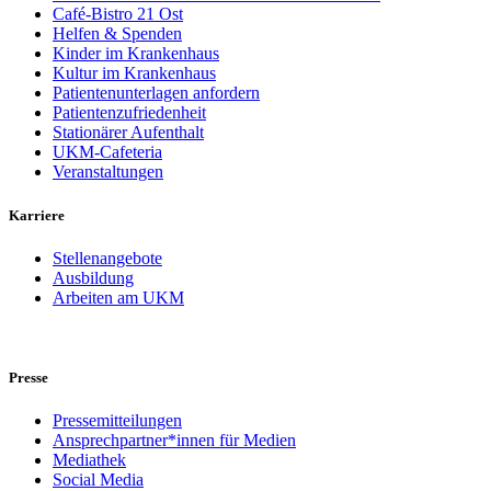
Café-Bistro 21 Ost
Helfen & Spenden
Kinder im Krankenhaus
Kultur im Krankenhaus
Patientenunterlagen anfordern
Patientenzufriedenheit
Stationärer Aufenthalt
UKM-Cafeteria
Veranstaltungen
Karriere
Stellenangebote
Ausbildung
Arbeiten am UKM
Presse
Pressemitteilungen
Ansprechpartner*innen für Medien
Mediathek
Social Media