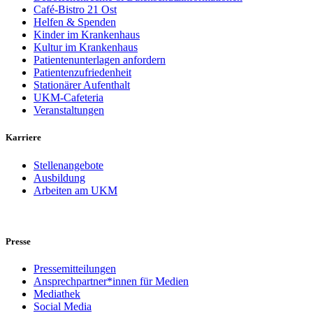
Café-Bistro 21 Ost
Helfen & Spenden
Kinder im Krankenhaus
Kultur im Krankenhaus
Patientenunterlagen anfordern
Patientenzufriedenheit
Stationärer Aufenthalt
UKM-Cafeteria
Veranstaltungen
Karriere
Stellenangebote
Ausbildung
Arbeiten am UKM
Presse
Pressemitteilungen
Ansprechpartner*innen für Medien
Mediathek
Social Media