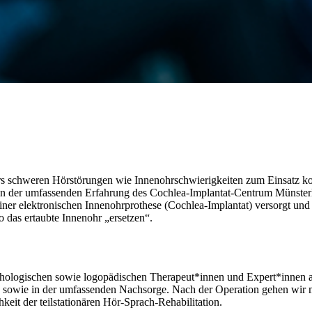
ders schweren Hörstörungen wie Innenohrschwierigkeiten zum Einsatz 
von der umfassenden Erfahrung des Cochlea-Implantat-Centrum Münste
er elektronischen Innenohrprothese (Cochlea-Implantat) versorgt und i
o das ertaubte Innenohr „ersetzen“.
hologischen sowie logopädischen Therapeut*innen und Expert*innen au
ng sowie in der umfassenden Nachsorge. Nach der Operation gehen wi
eit der teilstationären Hör-Sprach-Rehabilitation.