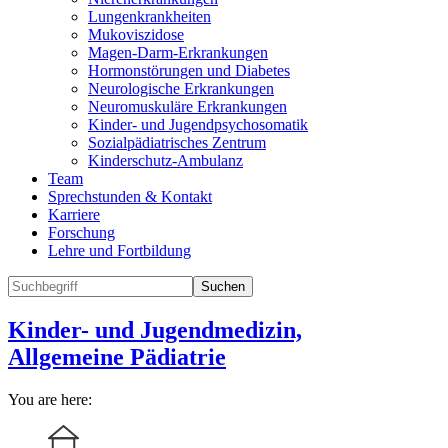
Lungenkrankheiten
Mukoviszidose
Magen-Darm-Erkrankungen
Hormonstörungen und Diabetes
Neurologische Erkrankungen
Neuromuskuläre Erkrankungen
Kinder- und Jugendpsychosomatik
Sozialpädiatrisches Zentrum
Kinderschutz-Ambulanz
Team
Sprechstunden & Kontakt
Karriere
Forschung
Lehre und Fortbildung
Suchen
Kinder- und Jugendmedizin,
Allgemeine Pädiatrie
You are here: