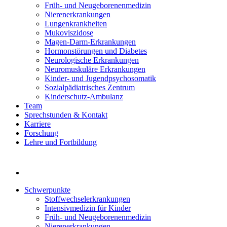
Früh- und Neugeborenenmedizin
Nierenerkrankungen
Lungenkrankheiten
Mukoviszidose
Magen-Darm-Erkrankungen
Hormonstörungen und Diabetes
Neurologische Erkrankungen
Neuromuskuläre Erkrankungen
Kinder- und Jugendpsychosomatik
Sozialpädiatrisches Zentrum
Kinderschutz-Ambulanz
Team
Sprechstunden & Kontakt
Karriere
Forschung
Lehre und Fortbildung
Schwerpunkte
Stoffwechselerkrankungen
Intensivmedizin für Kinder
Früh- und Neugeborenenmedizin
Nierenerkrankungen