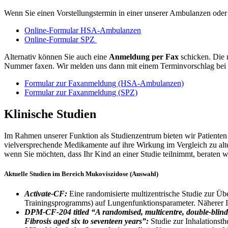
Wenn Sie einen Vorstellungstermin in einer unserer Ambulanzen ode
Online-Formular HSA-Ambulanzen
Online-Formular SPZ
Alternativ können Sie auch eine
Anmeldung per Fax
schicken. Die 
Nummer faxen. Wir melden uns dann mit einem Terminvorschlag bei 
Formular zur Faxanmeldung (HSA-Ambulanzen)
Formular zur Faxanmeldung (SPZ)
Klinische Studien
Im Rahmen unserer Funktion als Studienzentrum bieten wir Patienten
vielversprechende Medikamente auf ihre Wirkung im Vergleich zu alte
wenn Sie möchten, dass Ihr Kind an einer Studie teilnimmt, beraten wi
Aktuelle Studien im Bereich Mukoviszidose (Auswahl)
Activate-CF:
Eine randomisierte multizentrische Studie zur Üb
Trainingsprogramms) auf Lungenfunktionsparameter. Näherer 
DPM-CF-204 titled “A randomised, multicentre, double-blind, p
Fibrosis aged six to seventeen years”:
Studie zur Inhalationst