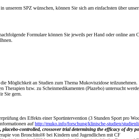
r in unserem SPZ wünschen, können Sie sich am einfachsten über uns
nachfolgende Formulare können Sie jeweils per Hand oder online am C
Ihnen.
 die Möglichkeit an Studien zum Thema Mukoviszidose teilzunehmen. Da
n Therapien bzw. zu Scheinmedikamenten (Plazebo) untersucht werden. 
r Sie gern.
erprüfung des Effekts einer Sportintervention (3 Stunden Sport pro Wo
Informationen auf
http://muko.info/forschung/klinische-studien/studienli
lacebo-controlled, crossover trial determining the efficacy of dry p
herapie von Bronchitol® bei Kindern und Jugendlichen mit CF