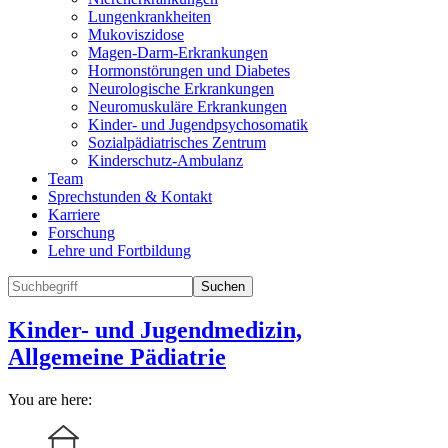
Lungenkrankheiten
Mukoviszidose
Magen-Darm-Erkrankungen
Hormonstörungen und Diabetes
Neurologische Erkrankungen
Neuromuskuläre Erkrankungen
Kinder- und Jugendpsychosomatik
Sozialpädiatrisches Zentrum
Kinderschutz-Ambulanz
Team
Sprechstunden & Kontakt
Karriere
Forschung
Lehre und Fortbildung
Suchen
Kinder- und Jugendmedizin,
Allgemeine Pädiatrie
You are here: