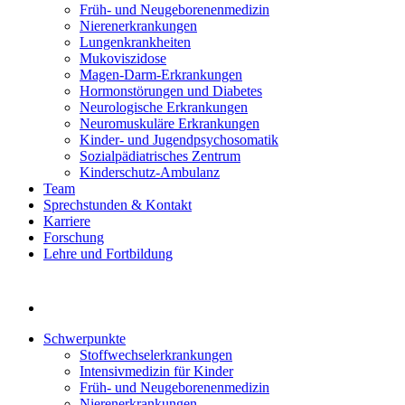
Früh- und Neugeborenenmedizin
Nierenerkrankungen
Lungenkrankheiten
Mukoviszidose
Magen-Darm-Erkrankungen
Hormonstörungen und Diabetes
Neurologische Erkrankungen
Neuromuskuläre Erkrankungen
Kinder- und Jugendpsychosomatik
Sozialpädiatrisches Zentrum
Kinderschutz-Ambulanz
Team
Sprechstunden & Kontakt
Karriere
Forschung
Lehre und Fortbildung
Schwerpunkte
Stoffwechselerkrankungen
Intensivmedizin für Kinder
Früh- und Neugeborenenmedizin
Nierenerkrankungen