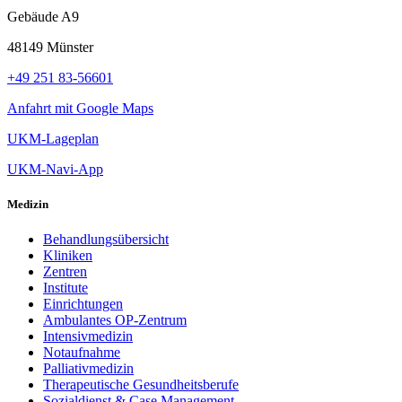
Gebäude A9
48149 Münster
+49 251 83-56601
Anfahrt mit Google Maps
UKM-Lageplan
UKM-Navi-App
Medizin
Behandlungsübersicht
Kliniken
Zentren
Institute
Einrichtungen
Ambulantes OP-Zentrum
Intensivmedizin
Notaufnahme
Palliativmedizin
Therapeutische Gesundheitsberufe
Sozialdienst & Case Management