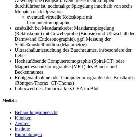
Gewebeprobe (Biopsie). Wenn diese nicht komplett
durchführbar ist, nochmalige Spiegelung innerhalb von sechs
Monaten nach Operation
eventuell virtuelle Koloskopie mit
Computertomographie
zusätzlich bei Mastdarmkrebs: Mastdarmspiegelung
(Rektoskopie) mit Gewebeprobe (Biopsie) und Ultraschall der
Darmwand (Endosonographie), ggf. Messung der
Schließmuskelfunktion (Manometrie)
Ultraschalluntersuchung des Bauchraumes, insbesondere der
Leber
Hochauflösende Computertomographie (Spiral-CT) oder
Magnetresonanztomographie (MRT) des Bauch- und
Beckenraumes
Röntgenaufnahme oder Computertomographie des Brustkorbs
(Röntgen-Thorax, CT-Thorax)
Laborwert des Tumormarkers CEA im Blut
Medizin
Behandlungsübersicht
Kliniken
Zentren
Institute
Einrichtungen