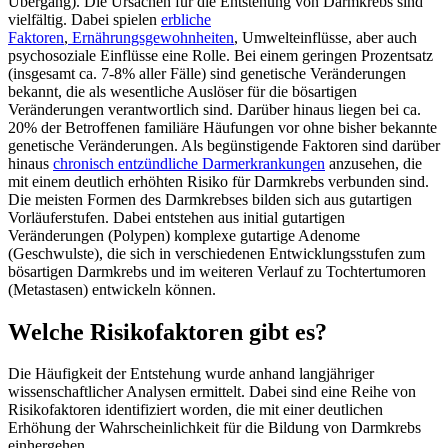
Übergang). Die Ursachen für die Entstehung von Darmkrebs sind
vielfältig. Dabei spielen
erbliche
Faktoren
,
Ernährungsgewohnheiten
, Umwelteinflüsse, aber auch
psychosoziale Einflüsse eine Rolle. Bei einem geringen Prozentsatz
(insgesamt ca. 7-8% aller Fälle) sind genetische Veränderungen
bekannt, die als wesentliche Auslöser für die bösartigen
Veränderungen verantwortlich sind. Darüber hinaus liegen bei ca.
20% der Betroffenen familiäre Häufungen vor ohne bisher bekannte
genetische Veränderungen. Als begünstigende Faktoren sind darüber
hinaus
chronisch entzündliche Darmerkrankungen
anzusehen, die
mit einem deutlich erhöhten Risiko für Darmkrebs verbunden sind.
Die meisten Formen des Darmkrebses bilden sich aus gutartigen
Vorläuferstufen. Dabei entstehen aus initial gutartigen
Veränderungen (Polypen) komplexe gutartige Adenome
(Geschwulste), die sich in verschiedenen Entwicklungsstufen zum
bösartigen Darmkrebs und im weiteren Verlauf zu Tochtertumoren
(Metastasen) entwickeln können.
Welche Risikofaktoren gibt es?
Die Häufigkeit der Entstehung wurde anhand langjähriger
wissenschaftlicher Analysen ermittelt. Dabei sind eine Reihe von
Risikofaktoren identifiziert worden, die mit einer deutlichen
Erhöhung der Wahrscheinlichkeit für die Bildung von Darmkrebs
einhergehen.