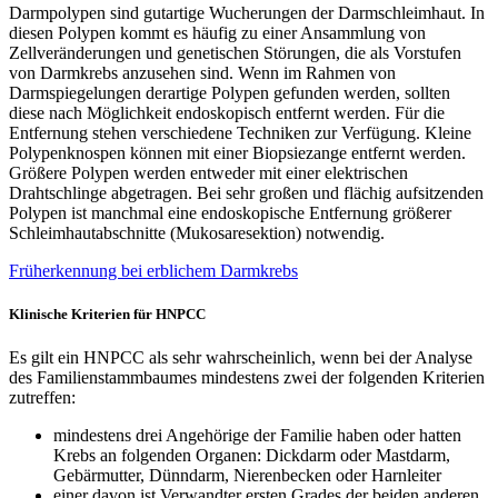
Darmpolypen sind gutartige Wucherungen der Darmschleimhaut. In
diesen Polypen kommt es häufig zu einer Ansammlung von
Zellveränderungen und genetischen Störungen, die als Vorstufen
von Darmkrebs anzusehen sind. Wenn im Rahmen von
Darmspiegelungen derartige Polypen gefunden werden, sollten
diese nach Möglichkeit endoskopisch entfernt werden. Für die
Entfernung stehen verschiedene Techniken zur Verfügung. Kleine
Polypenknospen können mit einer Biopsiezange entfernt werden.
Größere Polypen werden entweder mit einer elektrischen
Drahtschlinge abgetragen. Bei sehr großen und flächig aufsitzenden
Polypen ist manchmal eine endoskopische Entfernung größerer
Schleimhautabschnitte (Mukosaresektion) notwendig.
Früherkennung bei erblichem Darmkrebs
Klinische Kriterien für HNPCC
Es gilt ein HNPCC als sehr wahrscheinlich, wenn bei der Analyse
des Familienstammbaumes mindestens zwei der folgenden Kriterien
zutreffen:
mindestens drei Angehörige der Familie haben oder hatten
Krebs an folgenden Organen: Dickdarm oder Mastdarm,
Gebärmutter, Dünndarm, Nierenbecken oder Harnleiter
einer davon ist Verwandter ersten Grades der beiden anderen