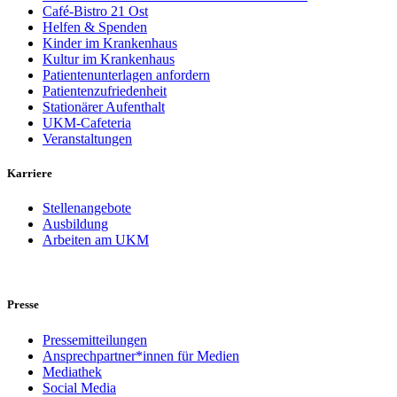
Café-Bistro 21 Ost
Helfen & Spenden
Kinder im Krankenhaus
Kultur im Krankenhaus
Patientenunterlagen anfordern
Patientenzufriedenheit
Stationärer Aufenthalt
UKM-Cafeteria
Veranstaltungen
Karriere
Stellenangebote
Ausbildung
Arbeiten am UKM
Presse
Pressemitteilungen
Ansprechpartner*innen für Medien
Mediathek
Social Media