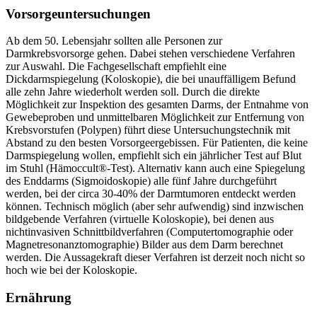
Vorsorgeuntersuchungen
Ab dem 50. Lebensjahr sollten alle Personen zur
Darmkrebsvorsorge gehen. Dabei stehen verschiedene Verfahren
zur Auswahl. Die Fachgesellschaft empfiehlt eine
Dickdarmspiegelung (Koloskopie), die bei unauffälligem Befund
alle zehn Jahre wiederholt werden soll. Durch die direkte
Möglichkeit zur Inspektion des gesamten Darms, der Entnahme von
Gewebeproben und unmittelbaren Möglichkeit zur Entfernung von
Krebsvorstufen (Polypen) führt diese Untersuchungstechnik mit
Abstand zu den besten Vorsorgeergebissen. Für Patienten, die keine
Darmspiegelung wollen, empfiehlt sich ein jährlicher Test auf Blut
im Stuhl (Hämoccult®-Test). Alternativ kann auch eine Spiegelung
des Enddarms (Sigmoidoskopie) alle fünf Jahre durchgeführt
werden, bei der circa 30-40% der Darmtumoren entdeckt werden
können. Technisch möglich (aber sehr aufwendig) sind inzwischen
bildgebende Verfahren (virtuelle Koloskopie), bei denen aus
nichtinvasiven Schnittbildverfahren (Computertomographie oder
Magnetresonanztomographie) Bilder aus dem Darm berechnet
werden. Die Aussagekraft dieser Verfahren ist derzeit noch nicht so
hoch wie bei der Koloskopie.
Ernährung