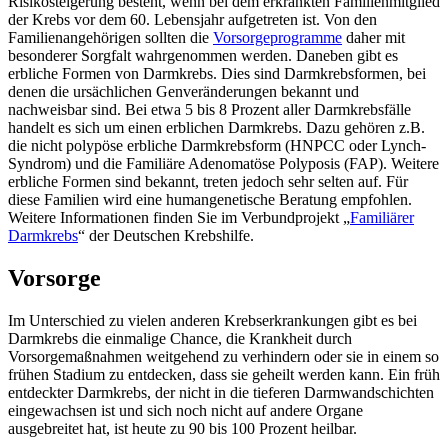
Risikosteigerung besteht, wenn bei dem erkrankten Familienmitglied
der Krebs vor dem 60. Lebensjahr aufgetreten ist. Von den
Familienangehörigen sollten die
Vorsorgeprogramme
daher mit
besonderer Sorgfalt wahrgenommen werden. Daneben gibt es
erbliche Formen von Darmkrebs. Dies sind Darmkrebsformen, bei
denen die ursächlichen Genveränderungen bekannt und
nachweisbar sind. Bei etwa 5 bis 8 Prozent aller Darmkrebsfälle
handelt es sich um einen erblichen Darmkrebs. Dazu gehören z.B.
die nicht polypöse erbliche Darmkrebsform (HNPCC oder Lynch-
Syndrom) und die Familiäre Adenomatöse Polyposis (FAP). Weitere
erbliche Formen sind bekannt, treten jedoch sehr selten auf. Für
diese Familien wird eine humangenetische Beratung empfohlen.
Weitere Informationen finden Sie im Verbundprojekt „
Familiärer
Darmkrebs
“ der Deutschen Krebshilfe.
Vorsorge
Im Unterschied zu vielen anderen Krebserkrankungen gibt es bei
Darmkrebs die einmalige Chance, die Krankheit durch
Vorsorgemaßnahmen weitgehend zu verhindern oder sie in einem so
frühen Stadium zu entdecken, dass sie geheilt werden kann. Ein früh
entdeckter Darmkrebs, der nicht in die tieferen Darmwandschichten
eingewachsen ist und sich noch nicht auf andere Organe
ausgebreitet hat, ist heute zu 90 bis 100 Prozent heilbar.