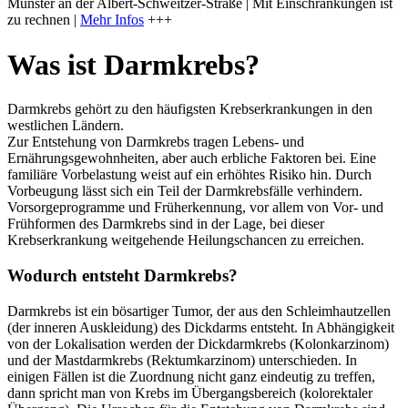
Münster an der Albert-Schweitzer-Straße | Mit Einschränkungen ist
zu rechnen |
Mehr Infos
+++
Was ist Darmkrebs?
Darmkrebs gehört zu den häufigsten Krebserkrankungen in den
westlichen Ländern.
Zur Entstehung von Darmkrebs tragen Lebens- und
Ernährungsgewohnheiten, aber auch erbliche Faktoren bei. Eine
familiäre Vorbelastung weist auf ein erhöhtes Risiko hin. Durch
Vorbeugung lässt sich ein Teil der Darmkrebsfälle verhindern.
Vorsorgeprogramme und Früherkennung, vor allem von Vor- und
Frühformen des Darmkrebs sind in der Lage, bei dieser
Krebserkrankung weitgehende Heilungschancen zu erreichen.
Wodurch entsteht Darmkrebs?
Darmkrebs ist ein bösartiger Tumor, der aus den Schleimhautzellen
(der inneren Auskleidung) des Dickdarms entsteht. In Abhängigkeit
von der Lokalisation werden der Dickdarmkrebs (Kolonkarzinom)
und der Mastdarmkrebs (Rektumkarzinom) unterschieden. In
einigen Fällen ist die Zuordnung nicht ganz eindeutig zu treffen,
dann spricht man von Krebs im Übergangsbereich (kolorektaler