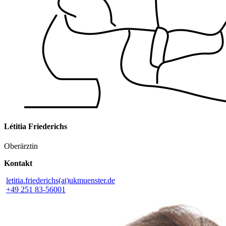
Létitia Friederichs
Oberärztin
Kontakt
letitia.friederichs(at)ukmuenster.de
+49 251 83-56001