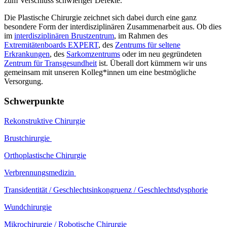
zum Verschluss schwieriger Defekte.
Die Plastische Chirurgie zeichnet sich dabei durch eine ganz
besondere Form der interdisziplinären Zusammenarbeit aus. Ob dies
im
interdisziplinären Brustzentrum
, im Rahmen des
Extremitätenboards EXPERT
, des
Zentrums für seltene
Erkrankungen
, des
Sarkomzentrums
oder im neu gegründeten
Zentrum für Transgesundheit
ist. Überall dort kümmern wir uns
gemeinsam mit unseren Kolleg*innen um eine bestmögliche
Versorgung.
Schwerpunkte
Rekonstruktive Chirurgie
Brustchirurgie
Orthoplastische Chirurgie
Verbrennungsmedizin
Transidentität / Geschlechtsinkongruenz / Geschlechtsdysphorie
Wundchirurgie
Mikrochirurgie / Robotische Chirurgie