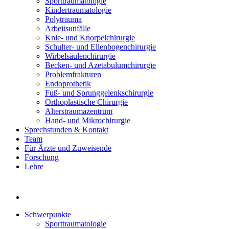
Sporttraumatologie
Kindertraumatologie
Polytrauma
Arbeitsunfälle
Knie- und Knorpelchirurgie
Schulter- und Ellenbogenchirurgie
Wirbelsäulenchirurgie
Becken- und Azetabulumchirurgie
Problemfrakturen
Endoprothetik
Fuß- und Sprunggelenkschirurgie
Orthoplastische Chirurgie
Alterstraumazentrum
Hand- und Mikrochirurgie
Sprechstunden & Kontakt
Team
Für Ärzte und Zuweisende
Forschung
Lehre
Schwerpunkte
Sporttraumatologie