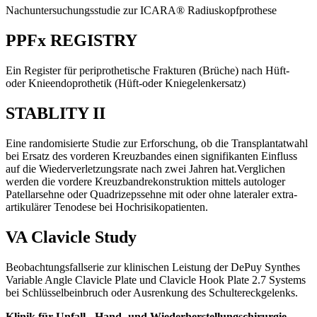
Nachuntersuchungsstudie zur ICARA® Radiuskopfprothese
PPFx REGISTRY
Ein Register für periprothetische Frakturen (Brüche) nach Hüft-
oder Knieendoprothetik (Hüft-oder Kniegelenkersatz)
STABLITY II
Eine randomisierte Studie zur Erforschung, ob die Transplantatwahl
bei Ersatz des vorderen Kreuzbandes einen signifikanten Einfluss
auf die Wiederverletzungsrate nach zwei Jahren hat.Verglichen
werden die vordere Kreuzbandrekonstruktion mittels autologer
Patellarsehne oder Quadrizepssehne mit oder ohne lateraler extra-
artikulärer Tenodese bei Hochrisikopatienten.
VA Clavicle Study
Beobachtungsfallserie zur klinischen Leistung der DePuy Synthes
Variable Angle Clavicle Plate und Clavicle Hook Plate 2.7 Systems
bei Schlüsselbeinbruch oder Ausrenkung des Schultereckgelenks.
Klinik für Unfall-, Hand- und Wiederherstellungschirurgie