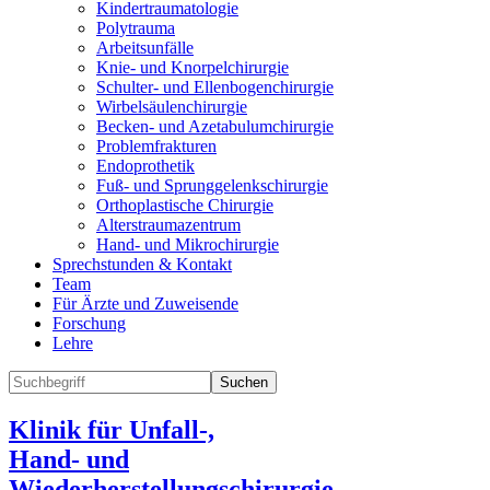
Kindertraumatologie
Polytrauma
Arbeitsunfälle
Knie- und Knorpelchirurgie
Schulter- und Ellenbogenchirurgie
Wirbelsäulenchirurgie
Becken- und Azetabulumchirurgie
Problemfrakturen
Endoprothetik
Fuß- und Sprunggelenkschirurgie
Orthoplastische Chirurgie
Alterstraumazentrum
Hand- und Mikrochirurgie
Sprechstunden & Kontakt
Team
Für Ärzte und Zuweisende
Forschung
Lehre
Suchen
Klinik für Unfall-,
Hand- und
Wiederherstellungschirurgie