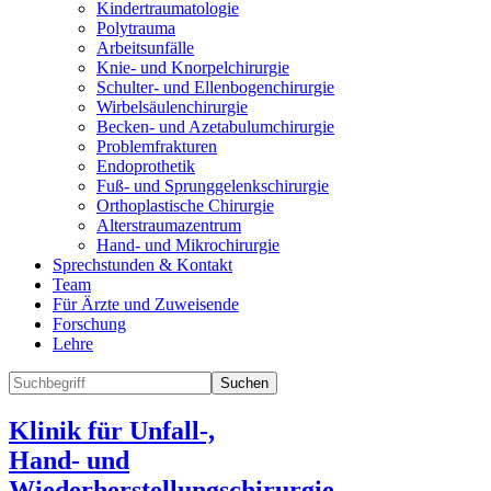
Kindertraumatologie
Polytrauma
Arbeitsunfälle
Knie- und Knorpelchirurgie
Schulter- und Ellenbogenchirurgie
Wirbelsäulenchirurgie
Becken- und Azetabulumchirurgie
Problemfrakturen
Endoprothetik
Fuß- und Sprunggelenkschirurgie
Orthoplastische Chirurgie
Alterstraumazentrum
Hand- und Mikrochirurgie
Sprechstunden & Kontakt
Team
Für Ärzte und Zuweisende
Forschung
Lehre
Suchen
Klinik für Unfall-,
Hand- und
Wiederherstellungschirurgie