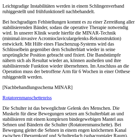
Leichtgradige Instabilitäten werden in einem Schlingenverband
ruhiggestellt und frühfunktionell nachbehandelt.
Bei hochgradigen Fehlstellungen kommt es zu einer Zerreißung aller
stabilisierenden Bänder, sodass die operative Therapie notwendig
wird. In unserer Klinik wurde hierfür die MINAR-Technik
(minimal-invasive Acromioclaviculargelenks-Rekonstruktion)
entwickelt. Mit Hilfe eines Flaschenzug-Systems wird das
Schlüsselbein gegenüber dem Schulterblatt wieder in seine
ursprüngliche Position gebracht und fixiert. Die Bandstümpfe
nähern sich als Resultat wieder an, können ausheilen und ihre
stabilisierende Funktion wieder übernehmen. Im Anschluss an die
Operation muss der betroffene Arm für 6 Wochen in einer Orthese
ruhiggestellt werden.
[Nachbehandlungsschema MINAR]
Rotatorenmanschettenriss
Die Schulter ist das beweglichste Gelenk des Menschen. Die
Muskeln für diese Bewegungen setzen am Schulterblatt an und
stabilisieren mit einem komplexen bindegewebigen Mantel aus
Sehnen und Bändern die Schulter (Rotatorenmanschette). Bei
Bewegung gleitet die Sehnen in einem engen knöchernen Kanal
zwischen Oberarmkopf und Schulterdach (subacromialer Raum).