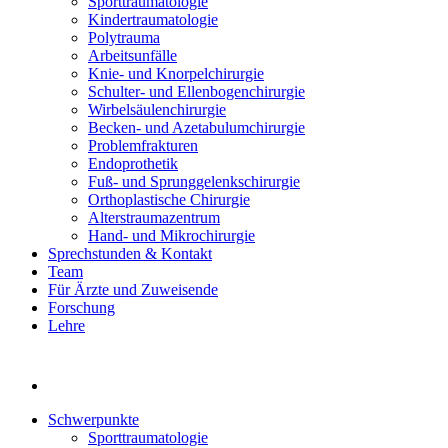
Sporttraumatologie
Kindertraumatologie
Polytrauma
Arbeitsunfälle
Knie- und Knorpelchirurgie
Schulter- und Ellenbogenchirurgie
Wirbelsäulenchirurgie
Becken- und Azetabulumchirurgie
Problemfrakturen
Endoprothetik
Fuß- und Sprunggelenkschirurgie
Orthoplastische Chirurgie
Alterstraumazentrum
Hand- und Mikrochirurgie
Sprechstunden & Kontakt
Team
Für Ärzte und Zuweisende
Forschung
Lehre
Schwerpunkte
Sporttraumatologie