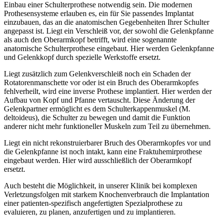
Einbau einer Schulterprothese notwendig sein. Die modernen
Prothesensysteme erlauben es, ein für Sie passendes Implantat
einzubauen, das an die anatomischen Gegebenheiten Ihrer Schulter
angepasst ist. Liegt ein Verschleiß vor, der sowohl die Gelenkpfanne
als auch den Oberarmkopf betrifft, wird eine sogenannte
anatomische Schulterprothese eingebaut. Hier werden Gelenkpfanne
und Gelenkkopf durch spezielle Werkstoffe ersetzt.
Liegt zusätzlich zum Gelenkverschleiß noch ein Schaden der
Rotatorenmanschette vor oder ist ein Bruch des Oberarmkopfes
fehlverheilt, wird eine inverse Prothese implantiert. Hier werden der
Aufbau von Kopf und Pfanne vertauscht. Diese Änderung der
Gelenkpartner ermöglicht es dem Schulterkappenmuskel (M.
deltoideus), die Schulter zu bewegen und damit die Funktion
anderer nicht mehr funktioneller Muskeln zum Teil zu übernehmen.
Liegt ein nicht rekonstruierbarer Bruch des Oberarmkopfes vor und
die Gelenkpfanne ist noch intakt, kann eine Fraktuhemirprothese
eingebaut werden. Hier wird ausschließlich der Oberarmkopf
ersetzt.
Auch besteht die Möglichkeit, in unserer Klinik bei komplexen
Verletzungsfolgen mit starkem Knochenverbrauch die Implantation
einer patienten-spezifisch angefertigten Spezialprothese zu
evaluieren, zu planen, anzufertigen und zu implantieren.