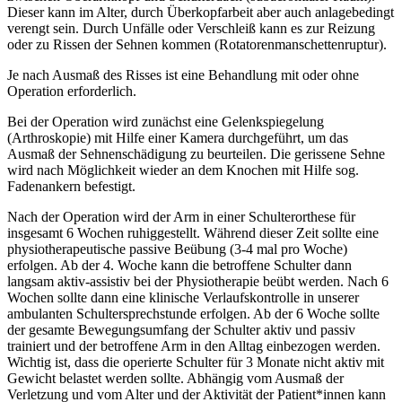
Dieser kann im Alter, durch Überkopfarbeit aber auch anlagebedingt
verengt sein. Durch Unfälle oder Verschleiß kann es zur Reizung
oder zu Rissen der Sehnen kommen (Rotatorenmanschettenruptur).
Je nach Ausmaß des Risses ist eine Behandlung mit oder ohne
Operation erforderlich.
Bei der Operation wird zunächst eine Gelenkspiegelung
(Arthroskopie) mit Hilfe einer Kamera durchgeführt, um das
Ausmaß der Sehnenschädigung zu beurteilen. Die gerissene Sehne
wird nach Möglichkeit wieder an dem Knochen mit Hilfe sog.
Fadenankern befestigt.
Nach der Operation wird der Arm in einer Schulterorthese für
insgesamt 6 Wochen ruhiggestellt. Während dieser Zeit sollte eine
physiotherapeutische passive Beübung (3-4 mal pro Woche)
erfolgen. Ab der 4. Woche kann die betroffene Schulter dann
langsam aktiv-assistiv bei der Physiotherapie beübt werden. Nach 6
Wochen sollte dann eine klinische Verlaufskontrolle in unserer
ambulanten Schultersprechstunde erfolgen. Ab der 6 Woche sollte
der gesamte Bewegungsumfang der Schulter aktiv und passiv
trainiert und der betroffene Arm in den Alltag einbezogen werden.
Wichtig ist, dass die operierte Schulter für 3 Monate nicht aktiv mit
Gewicht belastet werden sollte. Abhängig vom Ausmaß der
Verletzung und vom Alter und der Aktivität der Patient*innen kann