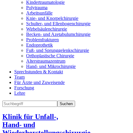
Kindertraumatologie
Polytrauma
Arbeitsunfälle
Knie- und Knorpelchirurgie
Schulter- und Ellenbogenchirurgie
Wirbelsäulenchirurgie
Becken- und Azetabulumchirurgie
Problemfrakturen
Endoprothetik
Fuß- und Sprunggelenkschirurgie
Orthoplastische Chirurgie
Alterstraumazentrum
Hand- und Mikrochirurgie
Sprechstunden & Kontakt
Team
Für Ärzte und Zuweisende
Forschung
Lehre
Suchen
Klinik für Unfall-,
Hand- und
Wiederherstellungschirurgie