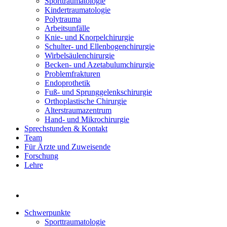
Sporttraumatologie
Kindertraumatologie
Polytrauma
Arbeitsunfälle
Knie- und Knorpelchirurgie
Schulter- und Ellenbogenchirurgie
Wirbelsäulenchirurgie
Becken- und Azetabulumchirurgie
Problemfrakturen
Endoprothetik
Fuß- und Sprunggelenkschirurgie
Orthoplastische Chirurgie
Alterstraumazentrum
Hand- und Mikrochirurgie
Sprechstunden & Kontakt
Team
Für Ärzte und Zuweisende
Forschung
Lehre
Schwerpunkte
Sporttraumatologie