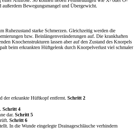
g einer Arthrose. So können neben Fehlstellungen wie X- oder O-
sind außerdem Bewegungsmangel und Übergewicht.
 im Ruhezustand starke Schmerzen. Gleichzeitig werden die
formierungen bzw. Beinlängenveränderungen auf. Die krankhaften
benden Knochenstrukturen lassen aber auf den Zustand des Knorpels
alt beim erkrankten Hüftgelenk durch Knorpelverlust viel schmaler
d der erkrankte Hüftkopf entfernt.
Schritt 2
n.
Schritt 4
nne dar.
Schritt 5
rüft.
Schritt 6
ellt. In die Wunde eingelegte Drainageschläuche verhindern