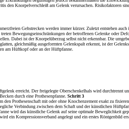
Einige Erkrankungen begünstigen jedoch bekanntermaßen die Entwicklun
itis den Knorpelverschleiß am Gelenk verursachen. Risikofaktoren 
chmerzfreien Gehstrecken werden immer kürzer. Zuletzt entstehen auch
ter treten Bewegungseinschränkungen der betroffenen Gelenke oder De
ellen. Dabei ist der Knorpelüberzug selbst nicht erkennbar. Die umge
tten, gleichmäßig ausgeformten Gelenkspalt erkennt, ist der Gelenksp
n am Hüftkopf oder an der Hüftpfanne.
gelenk erreicht. Der freigelegte Oberschenkelhals wird durchtrennt un
im Becken durch eine Prothesenpfanne.
Schritt 3
m den Prothesenschaft mit oder ohne Knochenzement exakt zu fixiere
ewegliche Verbindung zwischen dem Schaft und der künstlichen Hüftpfa
anne wird das künstliche Gelenk auf seine optimale Beweglichkeit gep
rd ein Kompressionsverband angelegt und ein erstes Röntgenbild erst