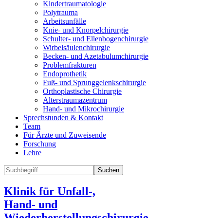
Kindertraumatologie
Polytrauma
Arbeitsunfälle
Knie- und Knorpelchirurgie
Schulter- und Ellenbogenchirurgie
Wirbelsäulenchirurgie
Becken- und Azetabulumchirurgie
Problemfrakturen
Endoprothetik
Fuß- und Sprunggelenkschirurgie
Orthoplastische Chirurgie
Alterstraumazentrum
Hand- und Mikrochirurgie
Sprechstunden & Kontakt
Team
Für Ärzte und Zuweisende
Forschung
Lehre
Suchen
Klinik für Unfall-,
Hand- und
Wiederherstellungschirurgie