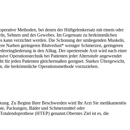
perative Methoden, bei denen der Hüftgelenkersatz mit einem oder
uskeln, Sehnen und des Gewebes. Im Gegensatz zu herkömmlichen
es kann verzichtet werden. Die Schonung der umliegenden Muskeln,
ere Narben geringeren Blutverlust* weniger Schmerzen, geringeren
ereingliederung in den Alltag. Der operierende Arzt wird nach einer
sive Operationstechnik bei Patienten jeder Altersstufe angewendet
cht für jeden Patienten gleichermaßen geeignet. Starkes Übergewicht,
in, die herkömmliche Operationsmethode vorzuziehen.
nkung. Zu Beginn Ihrer Beschwerden wird Ihr Arzt Sie medikamentös
ie, Packungen, Bäder und Schmerzmittel oder
otalendoprothese (HTEP) genannt.Oberstes Ziel ist es, die