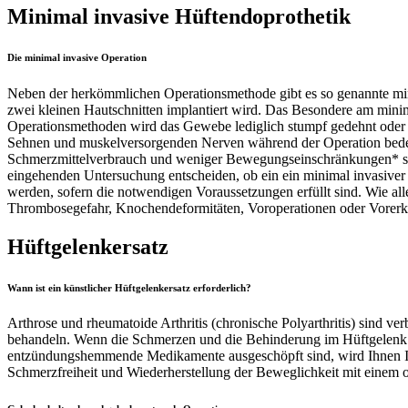
Minimal invasive Hüftendoprothetik
Die minimal invasive Operation
Neben der herkömmlichen Operationsmethode gibt es so genannte min
zwei kleinen Hautschnitten implantiert wird. Das Besondere am min
Operationsmethoden wird das Gewebe lediglich stumpf gedehnt oder
Sehnen und muskelversorgenden Nerven während der Operation bedeute
Schmerzmittelverbrauch und weniger Bewegungseinschränkungen* schne
eingehenden Untersuchung entscheiden, ob ein ein minimal invasiver E
werden, sofern die notwendigen Voraussetzungen erfüllt sind. Wie all
Thrombosegefahr, Knochendeformitäten, Voroperationen oder Vorerkr
Hüftgelenkersatz
Wann ist ein künstlicher Hüftgelenkersatz erforderlich?
Arthrose und rheumatoide Arthritis (chronische Polyarthritis) sin
behandeln. Wenn die Schmerzen und die Behinderung im Hüftgelenk 
entzündungshemmende Medikamente ausgeschöpft sind, wird Ihnen Ihr 
Schmerzfreiheit und Wiederherstellung der Beweglichkeit mit einem 