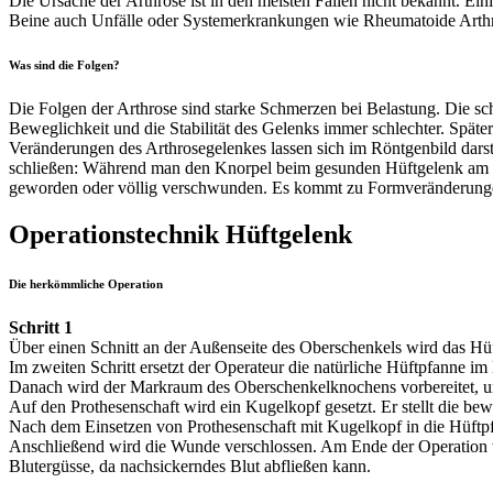
Die Ursache der Arthrose ist in den meisten Fällen nicht bekannt. 
Beine auch Unfälle oder Systemerkrankungen wie Rheumatoide Arthr
Was sind die Folgen?
Die Folgen der Arthrose sind starke Schmerzen bei Belastung. Die s
Beweglichkeit und die Stabilität des Gelenks immer schlechter. Spä
Veränderungen des Arthrosegelenkes lassen sich im Röntgenbild darst
schließen: Während man den Knorpel beim gesunden Hüftgelenk am gla
geworden oder völlig verschwunden. Es kommt zu Formveränderunge
Operationstechnik Hüftgelenk
Die herkömmliche Operation
Schritt 1
Über einen Schnitt an der Außenseite des Oberschenkels wird das Hüft
Im zweiten Schritt ersetzt der Operateur die natürliche Hüftpfanne 
Danach wird der Markraum des Oberschenkelknochens vorbereitet, u
Auf den Prothesenschaft wird ein Kugelkopf gesetzt. Er stellt die b
Nach dem Einsetzen von Prothesenschaft mit Kugelkopf in die Hüftpf
Anschließend wird die Wunde verschlossen. Am Ende der Operation wi
Blutergüsse, da nachsickerndes Blut abfließen kann.