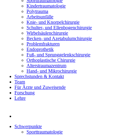
Sporttraumatologie
Kindertraumatologie
Polytrauma
Arbeitsunfälle
Knie- und Knorpelchirurgie
Schulter- und Ellenbogenchirurgie
Wirbelsäulenchirurgie
Becken- und Azetabulumchirurgie
Problemfrakturen
Endoprothetik
Fuß- und Sprunggelenkschirurgie
Orthoplastische Chirurgie
Alterstraumazentrum
Hand- und Mikrochirurgie
Sprechstunden & Kontakt
Team
Für Ärzte und Zuweisende
Forschung
Lehre
Schwerpunkte
Sporttraumatologie