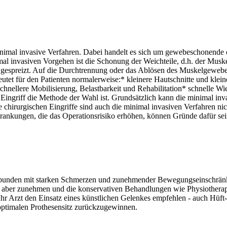
imal invasive Verfahren. Dabei handelt es sich um gewebeschonende o
imal invasiven Vorgehen ist die Schonung der Weichteile, d.h. der M
 gespreizt. Auf die Durchtrennung oder das Ablösen des Muskelgeweb
t für den Patienten normalerweise:* kleinere Hautschnitte und klein
llere Mobilisierung, Belastbarkeit und Rehabilitation* schnelle Wied
ingriff die Methode der Wahl ist. Grundsätzlich kann die minimal inva
e chirurgischen Eingriffe sind auch die minimal invasiven Verfahren ni
ankungen, die das Operationsrisiko erhöhen, können Gründe dafür se
d verbunden mit starken Schmerzen und zunehmender Bewegungseinschrä
aber zunehmen und die konservativen Behandlungen wie Physiotherap
Arzt den Einsatz eines künstlichen Gelenkes empfehlen - auch Hüft-T
optimalen Prothesensitz zurückzugewinnen.