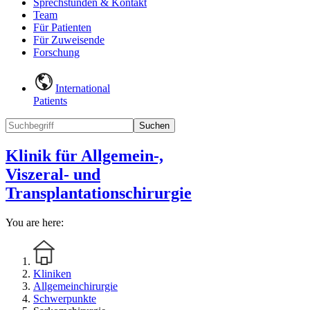
Sprechstunden & Kontakt
Team
Für Patienten
Für Zuweisende
Forschung
International
Patients
Suchen
Klinik für Allgemein-,
Viszeral- und
Transplantationschirurgie
You are here:
Kliniken
Allgemeinchirurgie
Schwerpunkte