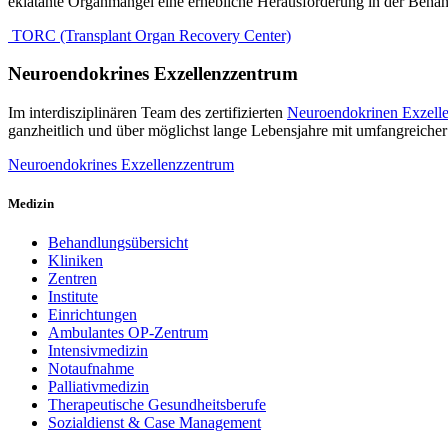
eklatante Organmangel eine erhebliche Herausforderung in der Behand
TORC (Transplant Organ Recovery Center)
Neuroendokrines Exzellenzzentrum
Im interdisziplinären Team des zertifizierten
Neuroendokrinen Exzell
ganzheitlich und über möglichst lange Lebensjahre mit umfangreicher
Neuroendokrines Exzellenzzentrum
Medizin
Behandlungsübersicht
Kliniken
Zentren
Institute
Einrichtungen
Ambulantes OP-Zentrum
Intensivmedizin
Notaufnahme
Palliativmedizin
Therapeutische Gesundheitsberufe
Sozialdienst & Case Management