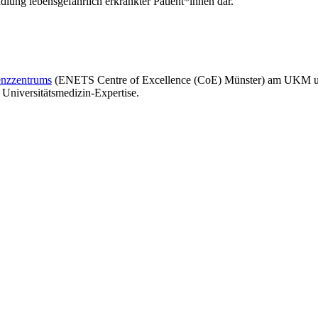
lung lebensgefährlich erkrankter Patient*innen dar.
enzzentrums
(ENETS Centre of Excellence (CoE) Münster) am UKM unt
 Universitätsmedizin-Expertise.