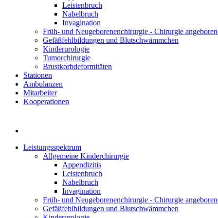
Leistenbruch
Nabelbruch
Invagination
Früh- und Neugeborenenchirurgie - Chirurgie angeboren
Gefäßfehlbildungen und Blutschwämmchen
Kinderurologie
Tumorchirurgie
Brustkorbdeformitäten
Stationen
Ambulanzen
Mitarbeiter
Kooperationen
Leistungsspektrum
Allgemeine Kinderchirurgie
Appendizitis
Leistenbruch
Nabelbruch
Invagination
Früh- und Neugeborenenchirurgie - Chirurgie angeboren
Gefäßfehlbildungen und Blutschwämmchen
Kinderurologie