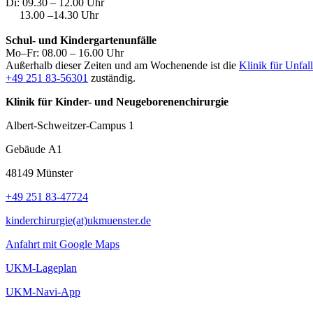
Di: 09.30 – 12.00 Uhr
13.00 –14.30 Uhr
Schul- und Kindergartenunfälle
Mo–Fr: 08.00 – 16.00 Uhr
Außerhalb dieser Zeiten und am Wochenende ist die
Klinik für Unfal
+49 251 83-56301
zuständig.
Klinik für Kinder- und Neugeborenenchirurgie
Albert-Schweitzer-Campus 1
Gebäude A1
48149 Münster
+49 251 83-47724
kinderchirurgie(at)ukmuenster.de
Anfahrt mit Google Maps
UKM-Lageplan
UKM-Navi-App