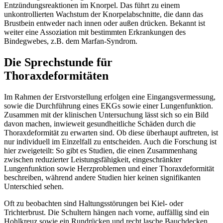
Entzündungsreaktionen im Knorpel. Das führt zu einem
unkontrollierten Wachstum der Knorpelabschnitte, die dann das
Brustbein entweder nach innen oder außen drücken. Bekannt ist
weiter eine Assoziation mit bestimmten Erkrankungen des
Bindegwebes, z.B. dem Marfan-Syndrom.
Die Sprechstunde für
Thoraxdeformitäten
Im Rahmen der Erstvorstellung erfolgen eine Eingangsvermessung,
sowie die Durchführung eines EKGs sowie einer Lungenfunktion.
Zusammen mit der klinischen Untersuchung lässt sich so ein Bild
davon machen, inwieweit gesundheitliche Schäden durch die
Thoraxdeformität zu erwarten sind. Ob diese überhaupt auftreten, ist
nur individuell im Einzelfall zu entscheiden. Auch die Forschung ist
hier zweigeteilt: So gibt es Studien, die einen Zusammenhang
zwischen reduzierter Leistungsfähigkeit, eingeschränkter
Lungenfunktion sowie Herzproblemen und einer Thoraxdeformität
beschreiben, während andere Studien hier keinen signifikanten
Unterschied sehen.
Oft zu beobachten sind Haltungsstörungen bei Kiel- oder
Trichterbrust. Die Schultern hängen nach vorne, auffällig sind ein
Hohlkreuz sowie ein Rundrücken und recht lasche Bauchdecken.