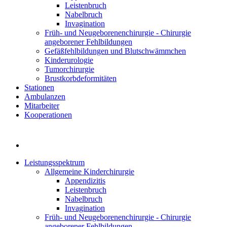
Leistenbruch
Nabelbruch
Invagination
Früh- und Neugeborenenchirurgie - Chirurgie
angeborener Fehlbildungen
Gefäßfehlbildungen und Blutschwämmchen
Kinderurologie
Tumorchirurgie
Brustkorbdeformitäten
Stationen
Ambulanzen
Mitarbeiter
Kooperationen
Leistungsspektrum
Allgemeine Kinderchirurgie
Appendizitis
Leistenbruch
Nabelbruch
Invagination
Früh- und Neugeborenenchirurgie - Chirurgie
angeborener Fehlbildungen