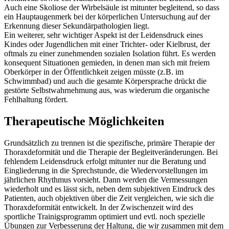
Auch eine Skoliose der Wirbelsäule ist mitunter begleitend, so dass
ein Hauptaugenmerk bei der körperlichen Untersuchung auf der
Erkennung dieser Sekundärpathologien liegt.
Ein weiterer, sehr wichtiger Aspekt ist der Leidensdruck eines
Kindes oder Jugendlichen mit einer Trichter- oder Kielbrust, der
oftmals zu einer zunehmenden sozialen Isolation führt. Es werden
konsequent Situationen gemieden, in denen man sich mit freiem
Oberkörper in der Öffentlichkeit zeigen müsste (z.B. im
Schwimmbad) und auch die gesamte Körpersprache drückt die
gestörte Selbstwahrnehmung aus, was wiederum die organische
Fehlhaltung fördert.
Therapeutische Möglichkeiten
Grundsätzlich zu trennen ist die spezifische, primäre Therapie der
Thoraxdeformität und die Therapie der Begleitveränderungen. Bei
fehlendem Leidensdruck erfolgt mitunter nur die Beratung und
Eingliederung in die Sprechstunde, die Wiedervorstellungen im
jährlichen Rhythmus vorsieht. Dann werden die Vermessungen
wiederholt und es lässt sich, neben dem subjektiven Eindruck des
Patienten, auch objektiven über die Zeit vergleichen, wie sich die
Thoraxdeformität entwickelt. In der Zwischenzeit wird des
sportliche Trainigsprogramm optimiert und evtl. noch spezielle
Übungen zur Verbesserung der Haltung, die wir zusammen mit dem