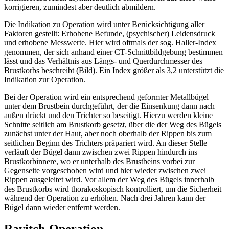
korrigieren, zumindest aber deutlich abmildern.
Die Indikation zu Operation wird unter Berücksichtigung aller
Faktoren gestellt: Erhobene Befunde, (psychischer) Leidensdruck
und erhobene Messwerte. Hier wird oftmals der sog. Haller-Index
genommen, der sich anhand einer CT-Schnittbildgebung bestimmen
lässt und das Verhältnis aus Längs- und Querdurchmesser des
Brustkorbs beschreibt (Bild). Ein Index größer als 3,2 unterstützt die
Indikation zur Operation.
Bei der Operation wird ein entsprechend geformter Metallbügel
unter dem Brustbein durchgeführt, der die Einsenkung dann nach
außen drückt und den Trichter so beseitigt. Hierzu werden kleine
Schnitte seitlich am Brustkorb gesetzt, über die der Weg des Bügels
zunächst unter der Haut, aber noch oberhalb der Rippen bis zum
seitlichen Beginn des Trichters präpariert wird. An dieser Stelle
verläuft der Bügel dann zwischen zwei Rippen hindurch ins
Brustkorbinnere, wo er unterhalb des Brustbeins vorbei zur
Gegenseite vorgeschoben wird und hier wieder zwischen zwei
Rippen ausgeleitet wird. Vor allem der Weg des Bügels innerhalb
des Brustkorbs wird thorakoskopisch kontrolliert, um die Sicherheit
während der Operation zu erhöhen. Nach drei Jahren kann der
Bügel dann wieder entfernt werden.
Ravitch-Operation