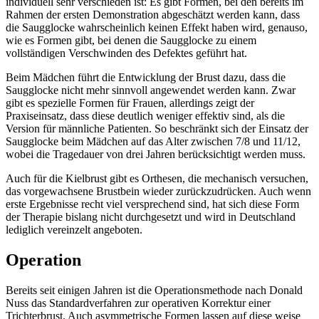
individuell sehr verschieden ist: Es gibt Formen, bei den bereits im
Rahmen der ersten Demonstration abgeschätzt werden kann, dass
die Saugglocke wahrscheinlich keinen Effekt haben wird, genauso,
wie es Formen gibt, bei denen die Saugglocke zu einem
vollständigen Verschwinden des Defektes geführt hat.
Beim Mädchen führt die Entwicklung der Brust dazu, dass die
Saugglocke nicht mehr sinnvoll angewendet werden kann. Zwar
gibt es spezielle Formen für Frauen, allerdings zeigt der
Praxiseinsatz, dass diese deutlich weniger effektiv sind, als die
Version für männliche Patienten. So beschränkt sich der Einsatz der
Saugglocke beim Mädchen auf das Alter zwischen 7/8 und 11/12,
wobei die Tragedauer von drei Jahren berücksichtigt werden muss.
Auch für die Kielbrust gibt es Orthesen, die mechanisch versuchen,
das vorgewachsene Brustbein wieder zurückzudrücken. Auch wenn
erste Ergebnisse recht viel versprechend sind, hat sich diese Form
der Therapie bislang nicht durchgesetzt und wird in Deutschland
lediglich vereinzelt angeboten.
Operation
Bereits seit einigen Jahren ist die Operationsmethode nach Donald
Nuss das Standardverfahren zur operativen Korrektur einer
Trichterbrust. Auch asymmetrische Formen lassen auf diese weise