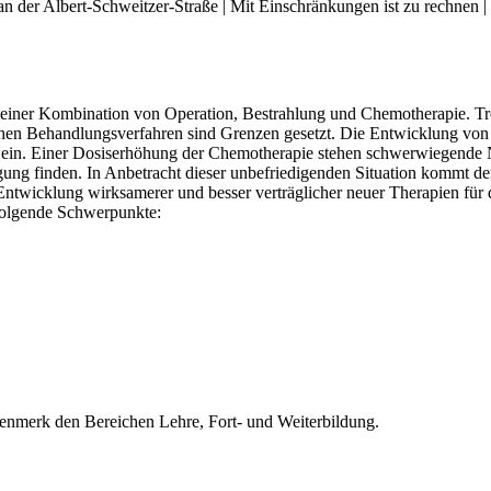
an der Albert-Schweitzer-Straße | Mit Einschränkungen ist zu rechnen |
einer Kombination von Operation, Bestrahlung und Chemotherapie. Tro
sischen Behandlungsverfahren sind Grenzen gesetzt. Die Entwicklung v
 ein. Einer Dosiserhöhung der Chemotherapie stehen schwerwiegende 
ung finden. In Anbetracht dieser unbefriedigenden Situation kommt de
e Entwicklung wirksamerer und besser verträglicher neuer Therapien f
 folgende Schwerpunkte:
ugenmerk den Bereichen Lehre, Fort- und Weiterbildung.