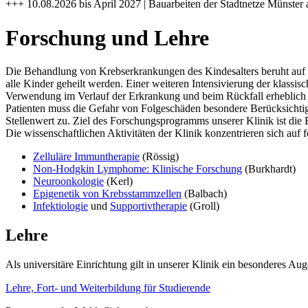
+++ 10.08.2026 bis April 2027 | Bauarbeiten der Stadtnetze Münster 
Forschung und Lehre
Die Behandlung von Krebserkrankungen des Kindesalters beruht auf 
alle Kinder geheilt werden. Einer weiteren Intensivierung der klas
Verwendung im Verlauf der Erkrankung und beim Rückfall erheblich
Patienten muss die Gefahr von Folgeschäden besondere Berücksichtig
Stellenwert zu. Ziel des Forschungsprogramms unserer Klinik ist di
Die wissenschaftlichen Aktivitäten der Klinik konzentrieren sich auf
Zelluläre Immuntherapie
(Rössig)
Non-Hodgkin Lymphome: Klinische Forschung
(Burkhardt)
Neuroonkologie
(Kerl)
Epigenetik von Krebsstammzellen
(Balbach)
Infektiologie
und
Supportivtherapie
(Groll)
Lehre
Als universitäre Einrichtung gilt in unserer Klinik ein besonderes A
Lehre, Fort- und Weiterbildung für Studierende