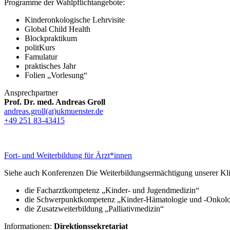
Programme der Wahlpflichtangebote:
Kinderonkologische Lehrvisite
Global Child Health
Blockpraktikum
politKurs
Famulatur
praktisches Jahr
Folien „Vorlesung“
Ansprechpartner
Prof. Dr. med. Andreas Groll
andreas.groll(at)ukmuenster.de
+49 251 83-43415
Fort- und Weiterbildung für Ärzt*innen
Siehe auch Konferenzen Die Weiterbildungsermächtigung unserer Kli
die Facharztkompetenz „Kinder- und Jugendmedizin“
die Schwerpunktkompetenz „Kinder-Hämatologie und -Onkolo
die Zusatzweiterbildung „Palliativmedizin“
Informationen:
Direktionssekretariat