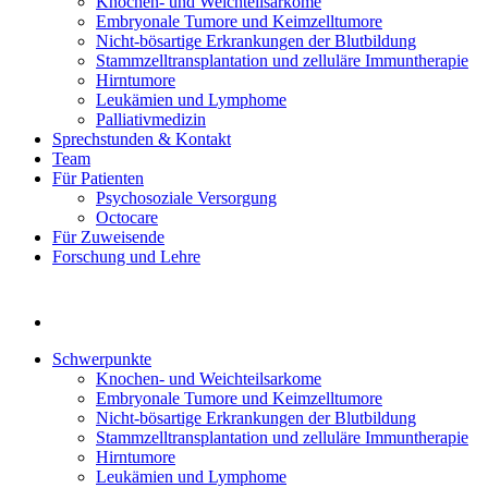
Knochen- und Weichteilsarkome
Embryonale Tumore und Keimzelltumore
Nicht-bösartige Erkrankungen der Blutbildung
Stammzelltransplantation und zelluläre Immuntherapie
Hirntumore
Leukämien und Lymphome
Palliativmedizin
Sprechstunden & Kontakt
Team
Für Patienten
Psychosoziale Versorgung
Octocare
Für Zuweisende
Forschung und Lehre
Schwerpunkte
Knochen- und Weichteilsarkome
Embryonale Tumore und Keimzelltumore
Nicht-bösartige Erkrankungen der Blutbildung
Stammzelltransplantation und zelluläre Immuntherapie
Hirntumore
Leukämien und Lymphome