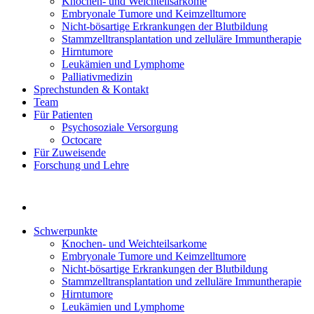
Knochen- und Weichteilsarkome
Embryonale Tumore und Keimzelltumore
Nicht-bösartige Erkrankungen der Blutbildung
Stammzelltransplantation und zelluläre Immuntherapie
Hirntumore
Leukämien und Lymphome
Palliativmedizin
Sprechstunden & Kontakt
Team
Für Patienten
Psychosoziale Versorgung
Octocare
Für Zuweisende
Forschung und Lehre
Schwerpunkte
Knochen- und Weichteilsarkome
Embryonale Tumore und Keimzelltumore
Nicht-bösartige Erkrankungen der Blutbildung
Stammzelltransplantation und zelluläre Immuntherapie
Hirntumore
Leukämien und Lymphome