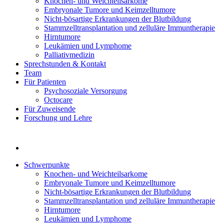
Knochen- und Weichteilsarkome
Embryonale Tumore und Keimzelltumore
Nicht-bösartige Erkrankungen der Blutbildung
Stammzelltransplantation und zelluläre Immuntherapie
Hirntumore
Leukämien und Lymphome
Palliativmedizin
Sprechstunden & Kontakt
Team
Für Patienten
Psychosoziale Versorgung
Octocare
Für Zuweisende
Forschung und Lehre
Schwerpunkte
Knochen- und Weichteilsarkome
Embryonale Tumore und Keimzelltumore
Nicht-bösartige Erkrankungen der Blutbildung
Stammzelltransplantation und zelluläre Immuntherapie
Hirntumore
Leukämien und Lymphome