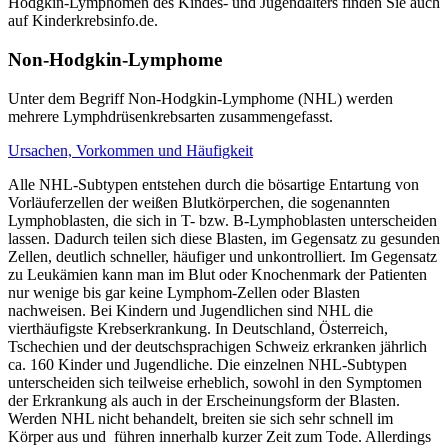
Hodgkin-Lymphomen des Kindes- und Jugendalters finden Sie auch
auf Kinderkrebsinfo.de.
Non-Hodgkin-Lymphome
Unter dem Begriff Non-Hodgkin-Lymphome (NHL) werden
mehrere Lymphdrüsenkrebsarten zusammengefasst.
Ursachen, Vorkommen und Häufigkeit
Alle NHL-Subtypen entstehen durch die bösartige Entartung von
Vorläuferzellen der weißen Blutkörperchen, die sogenannten
Lymphoblasten, die sich in T- bzw. B-Lymphoblasten unterscheiden
lassen. Dadurch teilen sich diese Blasten, im Gegensatz zu gesunden
Zellen, deutlich schneller, häufiger und unkontrolliert. Im Gegensatz
zu Leukämien kann man im Blut oder Knochenmark der Patienten
nur wenige bis gar keine Lymphom-Zellen oder Blasten
nachweisen. Bei Kindern und Jugendlichen sind NHL die
vierthäufigste Krebserkrankung. In Deutschland, Österreich,
Tschechien und der deutschsprachigen Schweiz erkranken jährlich
ca. 160 Kinder und Jugendliche. Die einzelnen NHL-Subtypen
unterscheiden sich teilweise erheblich, sowohl in den Symptomen
der Erkrankung als auch in der Erscheinungsform der Blasten.
Werden NHL nicht behandelt, breiten sie sich sehr schnell im
Körper aus und führen innerhalb kurzer Zeit zum Tode. Allerdings