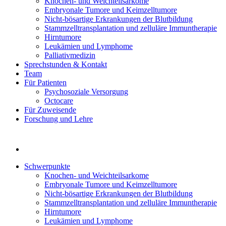
Knochen- und Weichteilsarkome
Embryonale Tumore und Keimzelltumore
Nicht-bösartige Erkrankungen der Blutbildung
Stammzelltransplantation und zelluläre Immuntherapie
Hirntumore
Leukämien und Lymphome
Palliativmedizin
Sprechstunden & Kontakt
Team
Für Patienten
Psychosoziale Versorgung
Octocare
Für Zuweisende
Forschung und Lehre
Schwerpunkte
Knochen- und Weichteilsarkome
Embryonale Tumore und Keimzelltumore
Nicht-bösartige Erkrankungen der Blutbildung
Stammzelltransplantation und zelluläre Immuntherapie
Hirntumore
Leukämien und Lymphome