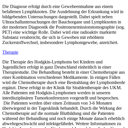
Die Diagnose erfolgt durch eine Gewebeentnahme aus einem
befallenen Lymphknoten. Die Ausdehnung der Erkrankung wird in
bildgebenden Untersuchungen dargestellt. Dabei spielt neben
Ultraschalluntersuchungen der Bauchorgane und Lymphknoten in
der modernen Diagnostik die Positronenemissionstomographie (sog.
PET) eine wichtige Rolle. Dabei wird eine radioaktiv markierte
Substanz verabreicht, die sich in Geweben mit erhöhtem
Zuckerstoffwechsel, insbesondere Lymphomgewebe, anreichert.
Therapie
Die Therapie des Hodgkin-Lymphoms bei Kindern und
Jugendlichen erfolgt in ganz Deutschland einheitlich in einer
Therapiestudie. Die Behandlung besteht in einer Chemotherapie aus
einer Kombination verschiedener Medikamente. In einigen Fällen
wird die Chemotherapie durch eine Bestrahlung der Lymphomherde
ergänzt. Diese erfolgt in der Klinik für Strahlentherapie des UKM.
Alle Patienten mit Hodgkin-Lymphomen werden in unseren
interdisziplinären Tumorkonferenzen vorgestellt und besprochen.
Die Patienten werden über einen Zeitraum von 3-6 Monaten
überwiegend in der Tagesklinik behandelt. Durch die Wirkung der
Chemotherapie auf die normale Blutbildung sind die Patienten
während der Behandlung und noch einige Monate danach erheblich
abwehrgeschwächt und infektgefährdet. Weitere Informationen zu