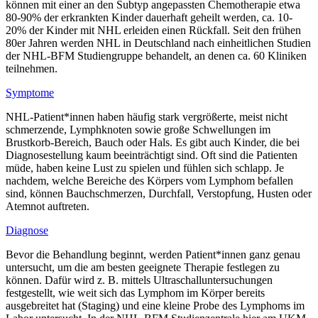
können mit einer an den Subtyp angepassten Chemotherapie etwa
80-90% der erkrankten Kinder dauerhaft geheilt werden, ca. 10-
20% der Kinder mit NHL erleiden einen Rückfall. Seit den frühen
80er Jahren werden NHL in Deutschland nach einheitlichen Studien
der NHL-BFM Studiengruppe behandelt, an denen ca. 60 Kliniken
teilnehmen.
Symptome
NHL-Patient*innen haben häufig stark vergrößerte, meist nicht
schmerzende, Lymphknoten sowie große Schwellungen im
Brustkorb-Bereich, Bauch oder Hals. Es gibt auch Kinder, die bei
Diagnosestellung kaum beeinträchtigt sind. Oft sind die Patienten
müde, haben keine Lust zu spielen und fühlen sich schlapp. Je
nachdem, welche Bereiche des Körpers vom Lymphom befallen
sind, können Bauchschmerzen, Durchfall, Verstopfung, Husten oder
Atemnot auftreten.
Diagnose
Bevor die Behandlung beginnt, werden Patient*innen ganz genau
untersucht, um die am besten geeignete Therapie festlegen zu
können. Dafür wird z. B. mittels Ultraschalluntersuchungen
festgestellt, wie weit sich das Lymphom im Körper bereits
ausgebreitet hat (Staging) und eine kleine Probe des Lymphoms im