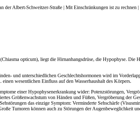
an der Albert-Schweitzer-Straße | Mit Einschränkungen ist zu rechnen |
(Chiasma opticum), liegt die Hirnanhangsdrüse, die Hypophyse. Die H
inden- und unterschiedlichen Geschlechtshormonen wird im Vorderlap
 einen wesentlichen Einfluss auf den Wasserhaushalt des Körpers.
er Symptome einer Hypophysenerkrankung wider: Potenzstörungen, Vergr
tioniertes Größenwachstum von Händen und Füßen, Vergröberung der Ge
s Sehstörungen das einzige Symptom: Verminderte Sehschärfe (Visusmi
Große Tumoren können auch zu Störungen der Augenbeweglichkeit und