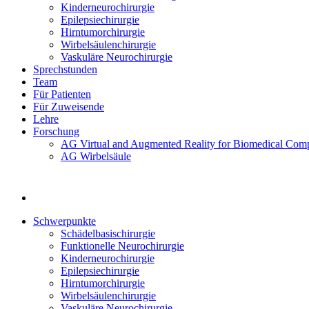
Kinderneurochirurgie
Epilepsiechirurgie
Hirntumorchirurgie
Wirbelsäulenchirurgie
Vaskuläre Neurochirurgie
Sprechstunden
Team
Für Patienten
Für Zuweisende
Lehre
Forschung
AG Virtual and Augmented Reality for Biomedical Comp
AG Wirbelsäule
Schwerpunkte
Schädelbasischirurgie
Funktionelle Neurochirurgie
Kinderneurochirurgie
Epilepsiechirurgie
Hirntumorchirurgie
Wirbelsäulenchirurgie
Vaskuläre Neurochirurgie